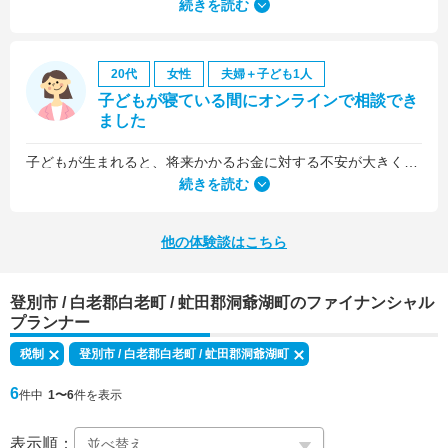
続きを読む
20代
女性
夫婦＋子ども1人
子どもが寝ている間にオンラインで相談でき
ました
子どもが生まれると、将来かかるお金に対する不安が大きくなりますが、早い段階でFPさんに相談できたことで前向きに考えられるようになりました。
何より、とても親身になって対応してくださって大満足。うちと同じように子どもの将来のお金のことで悩んでいる友人にも教えました。
続きを読む
他の体験談はこちら
登別市 / 白老郡白老町 / 虻田郡洞爺湖町のファイナンシャル
プランナー
税制
登別市 / 白老郡白老町 / 虻田郡洞爺湖町
6
件中
1〜6
件を表示
表示順：