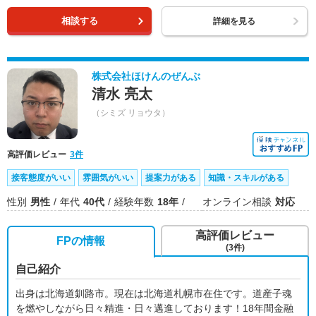
相談する
詳細を見る
株式会社ほけんのぜんぶ
清水 亮太
（シミズ リョウタ）
高評価レビュー
3件
接客態度がいい
雰囲気がいい
提案力がある
知識・スキルがある
性別
男性
年代
40代
経験年数
18年
オンライン相談
対応
高評価レビュー
FPの情報
(3件)
自己紹介
出身は北海道釧路市。現在は北海道札幌市在住です。道産子魂
を燃やしながら日々精進・日々邁進しております！18年間金融