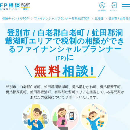
会員登録
ログイン
保険チャンネルTOP
ファイナンシャルプランナー無料相談TOP
北海道
登別市 / 白老郡
登別市 / 白老郡白老町 / 虻田郡洞
爺湖町エリアで税制の相談ができ
る
ファイナンシャルプランナー
に
(FP)
無料
相談!
登別市、白老郡白老町、虻田郡洞爺湖町、勇払郡むかわ町、勇払郡安平町、
勇払郡厚真町、虻田郡豊浦町、有珠郡壮瞥町エリアを担当している専門家が
あなたの税制についてサポートいたします。