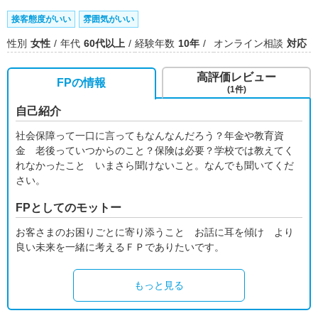
接客態度がいい
雰囲気がいい
性別
女性
年代
60代以上
経験年数
10年
オンライン相談
対応
高評価レビュー
FPの情報
(1件)
自己紹介
社会保障って一口に言ってもなんなんだろう？年金や教育資
金 老後っていつからのこと？保険は必要？学校では教えてく
れなかったこと いまさら聞けないこと。なんでも聞いてくだ
さい。
FPとしてのモットー
お客さまのお困りごとに寄り添うこと お話に耳を傾け より
良い未来を一緒に考えるＦＰでありたいです。
もっと見る