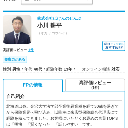
株式会社ほけんのぜんぶ
小川 耕平
（オガワ コウヘイ）
高評価レビュー
1件
提案力がある
性別
男性
年代
40代
経験年数
13年
オンライン相談
対応
高評価レビュー
FPの情報
(1件)
自己紹介
北海道出身。金沢大学法学部卒業後異業種を経て30歳を過ぎて
から保険業界へ飛び込み、以降主に来店型保険総合代理店にて
経験を積んできました。お客様にいただくお褒めの言葉TOP３
は「明快」「賢くなった」「話しやすい」です。