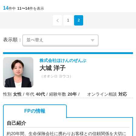
14
件中
11〜14
件を表示
1
2
表示順：
株式会社ほけんのぜんぶ
大城 洋子
（オオシロ ヨウコ）
性別
女性
年代
40代
経験年数
20年
オンライン相談
対応
FPの情報
自己紹介
約20年間、生命保険会社に携わりお客様との信頼関係を大切に