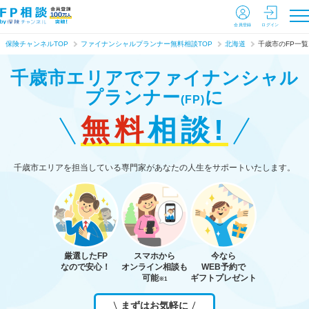
会員登録
ログイン
保険チャンネルTOP
ファイナンシャルプランナー無料相談TOP
北海道
千歳市のFP一覧
千歳市エリアで
ファイナンシャル
プランナー
に
(FP)
無料
相談!
千歳市エリアを担当している専門家があなたの人生をサポートいたします。
厳選したFP
スマホから
今なら
なので安心！
オンライン相談も
WEB予約で
可能
ギフトプレゼント
※1
まずはお気軽に