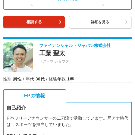
相談する
詳細を見る
ファイナンシャル・ジャパン株式会社
工藤 聖太
（クドウ ショウタ）
性別
男性
年代
30代
経験年数
1年
FPの情報
自己紹介
FP×フリーアナウンサーの二刀流で活動しています。局アナ時代
は、スポーツを担当していました。