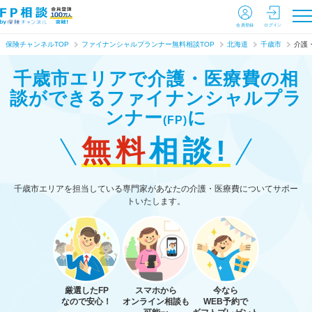
会員登録
ログイン
保険チャンネルTOP
ファイナンシャルプランナー無料相談TOP
北海道
千歳市
介護
千歳市エリアで介護・医療費の相
談ができる
ファイナンシャルプラ
ンナー
に
(FP)
無料
相談!
千歳市エリアを担当している専門家があなたの介護・医療費についてサポー
トいたします。
厳選したFP
スマホから
今なら
なので安心！
オンライン相談も
WEB予約で