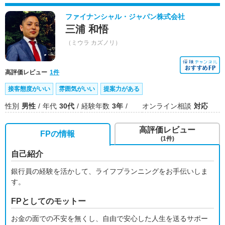
ファイナンシャル・ジャパン株式会社
三浦 和悟
（ミウラ カズノリ）
高評価レビュー
1件
接客態度がいい
雰囲気がいい
提案力がある
性別
男性
年代
30代
経験年数
3年
オンライン相談
対応
高評価レビュー
FPの情報
(1件)
自己紹介
銀行員の経験を活かして、ライフプランニングをお手伝いしま
す。
FPとしてのモットー
お金の面での不安を無くし、自由で安心した人生を送るサポー