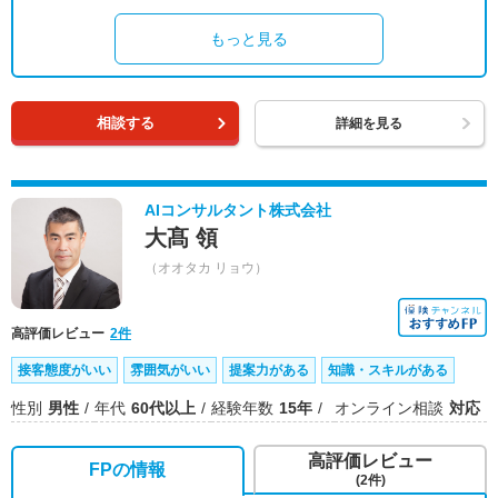
もっと見る
相談する
詳細を見る
AIコンサルタント株式会社
大髙 領
（オオタカ リョウ）
高評価レビュー
2件
接客態度がいい
雰囲気がいい
提案力がある
知識・スキルがある
性別
男性
年代
60代以上
経験年数
15年
オンライン相談
対応
高評価レビュー
FPの情報
(2件)