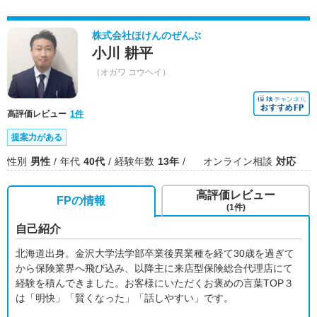
株式会社ほけんのぜんぶ
小川 耕平
（オガワ コウヘイ）
高評価レビュー
1件
提案力がある
性別
男性
年代
40代
経験年数
13年
オンライン相談
対応
高評価レビュー
FPの情報
(1件)
自己紹介
北海道出身。金沢大学法学部卒業後異業種を経て30歳を過ぎて
から保険業界へ飛び込み、以降主に来店型保険総合代理店にて
経験を積んできました。お客様にいただくお褒めの言葉TOP３
は「明快」「賢くなった」「話しやすい」です。