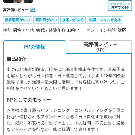
高評価レビュー
3件
接客態度がいい
雰囲気がいい
提案力がある
知識・スキルがある
性別
男性
年代
40代
経験年数
18年
オンライン相談
対応
高評価レビュー
FPの情報
(3件)
自己紹介
出身は北海道釧路市。現在は北海道札幌市在住です。道産子魂
を燃やしながら日々精進・日々邁進しております！18年間金融
業界で培った知識を最大限に活用し『お客様に寄り添った』ご
相談をさせていただきたいと思います！
FPとしてのモットー
お客様に寄り添ったプランニング・コンサルティングを丁寧に
行ない信頼されるプランナーになる！日々変化する環境に対
し、疑問・不安は必ず出てきます。その疑問・不安に対し適格
なアドバイスを行ない一緒に解消して参ります！