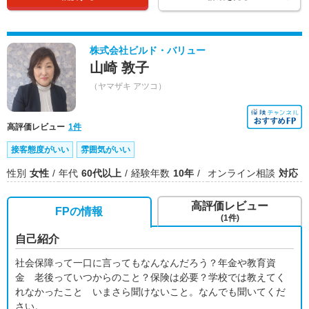
株式会社ビルド・バリュー
山崎 敦子
（ヤマザキ アツコ）
高評価レビュー
1件
接客態度がいい
雰囲気がいい
性別
女性
年代
60代以上
経験年数
10年
オンライン相談
対応
高評価レビュー
FPの情報
(1件)
自己紹介
社会保障って一口に言ってもなんなんだろう？年金や教育資
金 老後っていつからのこと？保険は必要？学校では教えてく
れなかったこと いまさら聞けないこと。なんでも聞いてくだ
さい。