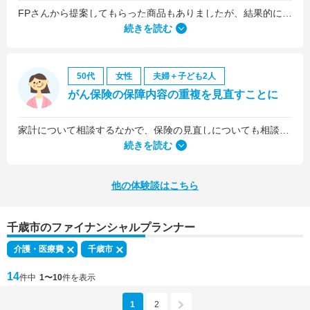
FPさんから提案してもらった商品もありましたが、結果的には私の会社の団体保険に入るのが一番いいことを教えていただいて、そうすることにしました。
続きを読む
50代
女性
夫婦＋子ども2人
がん保険の保障内容の重複を見直すことに
家計について相談するなかで、保険の見直しについても相談しました。医療保険は、入院5日目から最低限の給付金を受け取れるものに加入していましたが、保険料を少しプラスするだけで、入院1日目から給付金を受け取れる、手厚いものに乗り換えることができました。
続きを読む
他の体験談はこちら
千歳市のファイナンシャルプランナー
介護・医療費
千歳市
14
件中
1〜10
件を表示
1
2