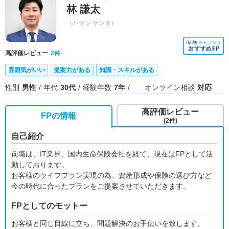
林 謙太
（ハヤシ ケンタ）
高評価レビュー
2件
雰囲気がいい
提案力がある
知識・スキルがある
性別
男性
年代
30代
経験年数
7年
オンライン相談
対応
高評価レビュー
FPの情報
(2件)
自己紹介
前職は、IT業界、国内生命保険会社を経て、現在はFPとして活
動しております。
お客様のライフプラン実現の為、資産形成や保険の選び方など
今の時代に合ったプランをご提案させていただきます。
FPとしてのモットー
お客様と同じ目線に立ち、問題解決のお手伝いを致します。