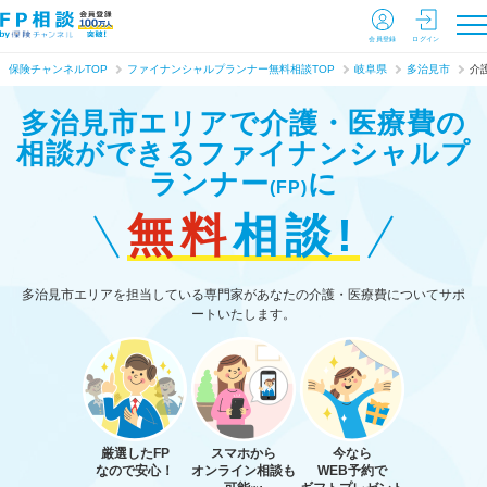
会員登録
ログイン
保険チャンネルTOP
ファイナンシャルプランナー無料相談TOP
岐阜県
多治見市
介
多治見市エリアで介護・医療費の
相談ができる
ファイナンシャルプ
ランナー
に
(FP)
無料
相談!
多治見市エリアを担当している専門家があなたの介護・医療費についてサポ
ートいたします。
厳選したFP
スマホから
今なら
なので安心！
オンライン相談も
WEB予約で