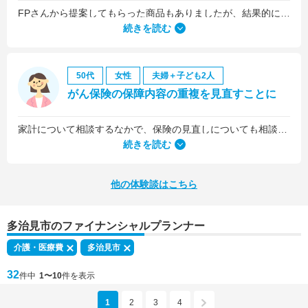
FPさんから提案してもらった商品もありましたが、結果的には私の会社の団体保険に入るのが一番いいことを教えていただいて、そうすることにしました。
続きを読む
50代
女性
夫婦＋子ども2人
がん保険の保障内容の重複を見直すことに
家計について相談するなかで、保険の見直しについても相談しました。医療保険は、入院5日目から最低限の給付金を受け取れるものに加入していましたが、保険料を少しプラスするだけで、入院1日目から給付金を受け取れる、手厚いものに乗り換えることができました。
続きを読む
他の体験談はこちら
多治見市のファイナンシャルプランナー
介護・医療費
多治見市
32
件中
1〜10
件を表示
1
2
3
4