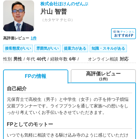
株式会社ほけんのぜんぶ
片山 智普
（カタヤマ チヒロ）
高評価レビュー
1件
接客態度がいい
雰囲気がいい
提案力がある
知識・スキルがある
性別
男性
年代
40代
経験年数
6年
オンライン相談
対応
高評価レビュー
FPの情報
(1件)
自己紹介
元保育士で高校生（男子）と中学生（女子）の子を持つ子煩悩
父親プランナーです。ライフプランを通して家族への想いをし
っかり考えていくお手伝いをさせていただきます。
FPとしてのモットー
いつでも気軽に相談できる駆け込み寺のように感じていただけ