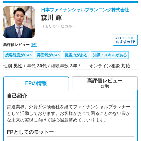
日本ファイナンシャルプランニング株式会社
森川 輝
（モリカワ ヒカル）
高評価レビュー
1件
接客態度がいい
雰囲気がいい
提案力がある
知識・スキルがある
性別
男性
年代
30代
経験年数
3年
オンライン相談
対応
高評価レビュー
FPの情報
(1件)
自己紹介
鉄道業界、外資系保険会社を経てファイナンシャルプランナー
として活動しております。お客様がお金で困ることのない豊か
な未来の実現に向けて誠心誠意努めてまいります。
FPとしてのモットー