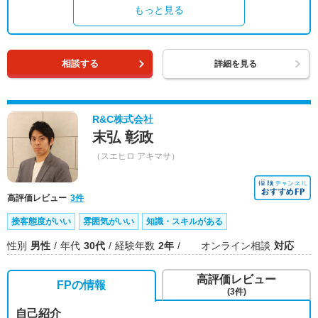
もっと見る
相談する
詳細を見る
R&C株式会社
末弘 彰政
（スエヒロ アキマサ）
高評価レビュー
3件
接客態度がいい
雰囲気がいい
知識・スキルがある
性別
男性
年代
30代
経験年数
2年
オンライン相談
対応
高評価レビュー
FPの情報
(3件)
自己紹介