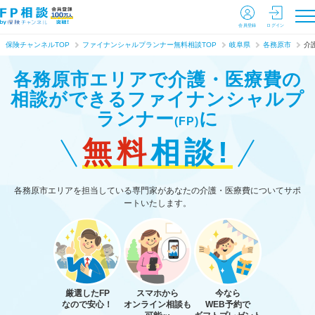
会員登録
ログイン
保険チャンネルTOP
ファイナンシャルプランナー無料相談TOP
岐阜県
各務原市
介
各務原市エリアで介護・医療費の
相談ができる
ファイナンシャルプ
ランナー
に
(FP)
無料
相談!
各務原市エリアを担当している専門家があなたの介護・医療費についてサポ
ートいたします。
厳選したFP
スマホから
今なら
なので安心！
オンライン相談も
WEB予約で