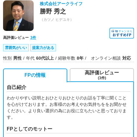
株式会社アークライフ
勝野 秀之
（カツノ ヒデユキ）
高評価レビュー
3件
雰囲気がいい
提案力がある
性別
男性
年代
60代以上
経験年数
8年
オンライン相談
対応
高評価レビュー
FPの情報
(3件)
自己紹介
わかりやすい説明とおひとりおひとりのお話を丁寧に聞くこと
を心がけております。お客様のお考えやお気持ちををお聞かせ
ください。より良い選択の為にお役に立ちたいと思っておりま
す。
FPとしてのモットー