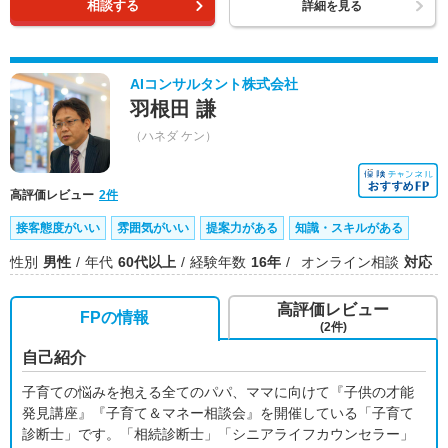
相談する
詳細を見る
AIコンサルタント株式会社
羽根田 謙
（ハネダ ケン）
高評価レビュー
2件
接客態度がいい
雰囲気がいい
提案力がある
知識・スキルがある
性別
男性
年代
60代以上
経験年数
16年
オンライン相談
対応
高評価レビュー
FPの情報
(2件)
自己紹介
子育ての悩みを抱える全てのパパ、ママに向けて『子供の才能
発見講座』『子育て＆マネー相談会』を開催している「子育て
診断士」です。「相続診断士」「シニアライフカウンセラー」