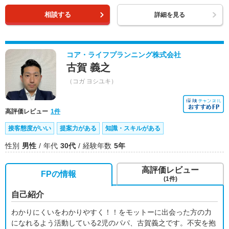
相談する
詳細を見る
コア・ライフプランニング株式会社
古賀 義之
（コガ ヨシユキ）
高評価レビュー
1件
接客態度がいい
提案力がある
知識・スキルがある
性別
男性
年代
30代
経験年数
5年
高評価レビュー
FPの情報
(1件)
自己紹介
わかりにくいをわかりやすく！！をモットーに出会った方の力
になれるよう活動している2児のパパ、古賀義之です。不安を抱