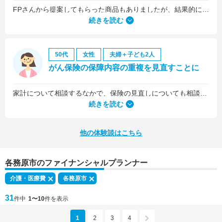
FPさんから提案してもらった商品もありましたが、結果的には私の会社の団体保険に入るのが一番いいことを教えていただいて、そうすることにしました。
続きを読む
50代
女性
夫婦＋子ども2人
がん保険の保障内容の重複を見直すことに
家計について相談するなかで、保険の見直しについても相談しました。医療保険は、入院5日目から最低限の給付金を受け取れるものに加入していましたが、保険料を少しプラスするだけで、入院1日目から給付金を受け取れる、手厚いものに乗り換えることができました。
続きを読む
他の体験談はこちら
各務原市のファイナンシャルプランナー
介護・医療費
各務原市
31
件中
1〜10
件を表示
1
2
3
4