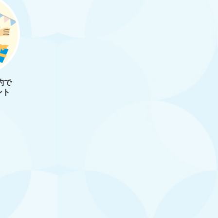
約で
ント