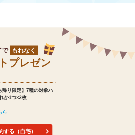
了で
もれなく
ト
プレゼン
ち帰り限定】
7種の対象ハ
れか1つ×2枚
ちら
約する（自宅）