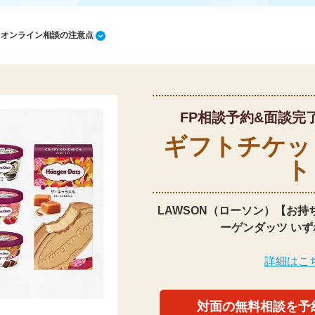
1 オンライン相談の注意点
FP相談予約&面談完
ギフトチケッ
ト
LAWSON（ローソン）【お持
ーゲンダッツ いず
詳細はこ
対面の無料相談を予