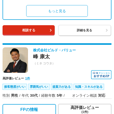
もっと見る
相談する
詳細を見る
株式会社ビルド・バリュー
峰 康太
（ミネ コウタ）
高評価レビュー
1件
接客態度がいい
雰囲気がいい
提案力がある
知識・スキルがある
性別
男性
年代
30代
経験年数
5年
オンライン相談
対応
高評価レビュー
FPの情報
(1件)