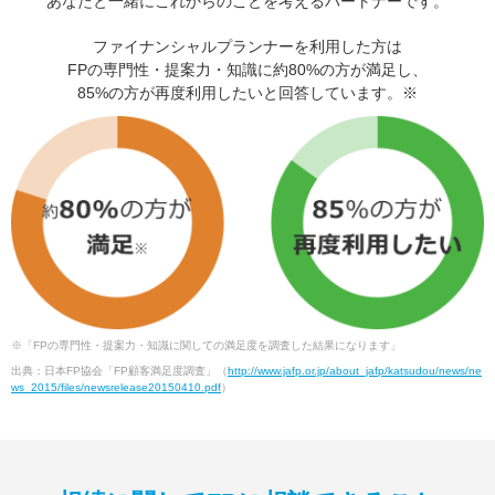
あなたと一緒にこれからのことを考えるパートナーです。
ファイナンシャルプランナーを利用した方は
FPの専門性・提案力・知識に約80%の方が満足し、
85%の方が再度利用したいと回答しています。※
※「FPの専門性・提案力・知識に関しての満足度を調査した結果になります」
出典：日本FP協会「FP顧客満足度調査」（
http://www.jafp.or.jp/about_jafp/katsudou/news/ne
ws_2015/files/newsrelease20150410.pdf
）