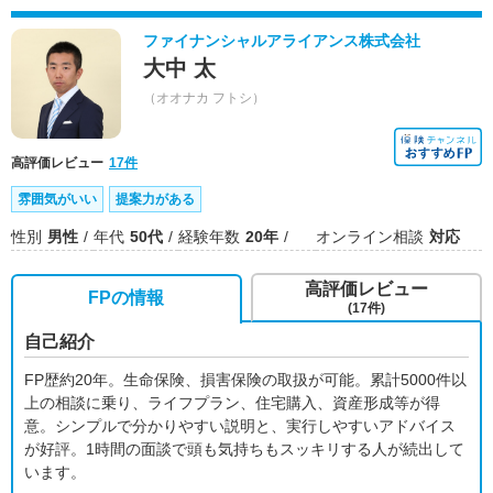
ファイナンシャルアライアンス株式会社
大中 太
（オオナカ フトシ）
高評価レビュー
17件
雰囲気がいい
提案力がある
性別
男性
年代
50代
経験年数
20年
オンライン相談
対応
高評価レビュー
FPの情報
(17件)
自己紹介
FP歴約20年。生命保険、損害保険の取扱が可能。累計5000件以
上の相談に乗り、ライフプラン、住宅購入、資産形成等が得
意。シンプルで分かりやすい説明と、実行しやすいアドバイス
が好評。1時間の面談で頭も気持ちもスッキリする人が続出して
います。