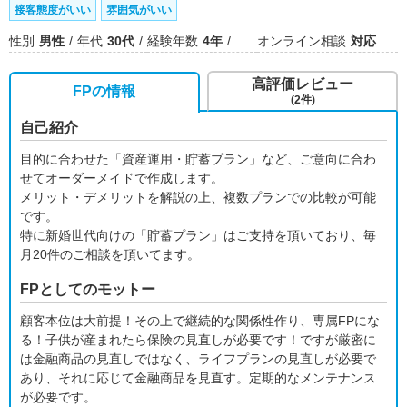
接客態度がいい
雰囲気がいい
性別
男性
年代
30代
経験年数
4年
オンライン相談
対応
高評価レビュー
FPの情報
(2件)
自己紹介
目的に合わせた「資産運用・貯蓄プラン」など、ご意向に合わ
せてオーダーメイドで作成します。
メリット・デメリットを解説の上、複数プランでの比較が可能
です。
特に新婚世代向けの「貯蓄プラン」はご支持を頂いており、毎
月20件のご相談を頂いてます。
FPとしてのモットー
顧客本位は大前提！その上で継続的な関係性作り、専属FPにな
る！子供が産まれたら保険の見直しが必要です！ですが厳密に
は金融商品の見直しではなく、ライフプランの見直しが必要で
あり、それに応じて金融商品を見直す。定期的なメンテナンス
が必要です。