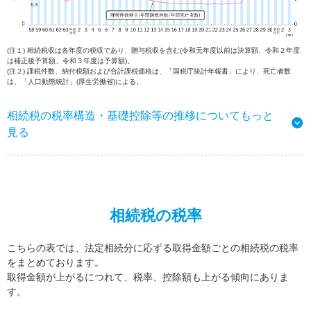
(注１) 相続税収は各年度の税収であり、贈与税収を含む(令和元年度以前は決算額、令和２年度
は補正後予算額、令和３年度は予算額)。
(注２) 課税件数、納付税額および合計課税価格は、「国税庁統計年報書」により、死亡者数
は、「人口動態統計」(厚生労働省)による。
相続税の税率構造・基礎控除等の推移についてもっと
見る
相続税の税率
こちらの表では、法定相続分に応ずる取得金額ごとの相続税の税率
をまとめております。
取得金額が上がるにつれて、税率、控除額も上がる傾向にありま
す。