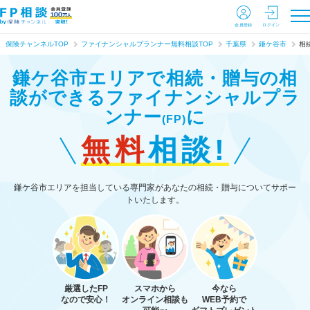
会員登録
ログイン
保険チャンネルTOP
ファイナンシャルプランナー無料相談TOP
千葉県
鎌ケ谷市
相
鎌ケ谷市エリアで相続・贈与の相
談ができる
ファイナンシャルプラ
ンナー
に
(FP)
無料
相談!
鎌ケ谷市エリアを担当している専門家があなたの相続・贈与についてサポー
トいたします。
厳選したFP
スマホから
今なら
なので安心！
オンライン相談も
WEB予約で