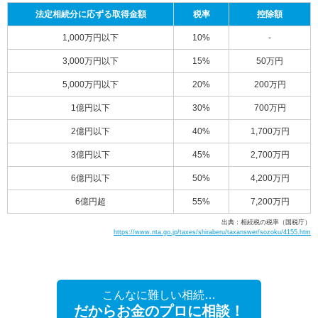
法定相続分に応ずる取得金額
税率
控除額
1,000万円以下
10%
-
3,000万円以下
15%
50万円
5,000万円以下
20%
200万円
1億円以下
30%
700万円
2億円以下
40%
1,700万円
3億円以下
45%
2,700万円
6億円以下
50%
4,200万円
6億円超
55%
7,200万円
出典：相続税の税率（国税庁）
https://www.nta.go.jp/taxes/shiraberu/taxanswer/sozoku/4155.htm
こんなに難しい相続…
だからお金のプロに相談！