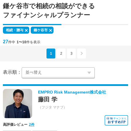
鎌ケ谷市で
相続の相談
ができる
ファイナンシャルプランナー
相続・贈与
鎌ケ谷市
27
件中
1〜10
件を表示
1
2
3
表示順：
EMPRO Risk Management株式会社
藤田 学
（フジタ マナブ）
高評価レビュー
2件