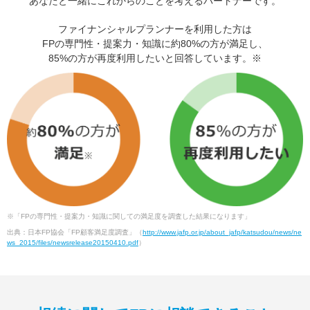
あなたと一緒にこれからのことを考えるパートナーです。
ファイナンシャルプランナーを利用した方は
FPの専門性・提案力・知識に約80%の方が満足し、
85%の方が再度利用したいと回答しています。※
※「FPの専門性・提案力・知識に関しての満足度を調査した結果になります」
出典：日本FP協会「FP顧客満足度調査」（
http://www.jafp.or.jp/about_jafp/katsudou/news/ne
ws_2015/files/newsrelease20150410.pdf
）