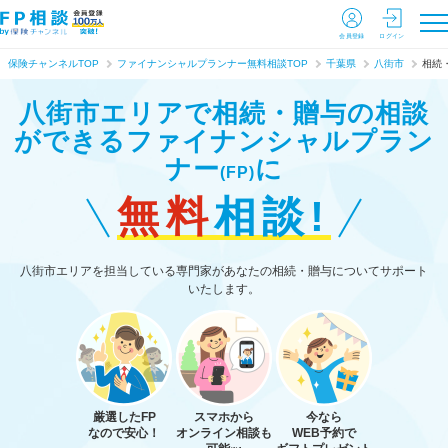
会員登録
ログイン
保険チャンネルTOP
ファイナンシャルプランナー無料相談TOP
千葉県
八街市
相続
八街市エリアで相続・贈与の相談
ができる
ファイナンシャルプラン
ナー
に
(FP)
無料
相談!
八街市エリアを担当している専門家があなたの相続・贈与についてサポート
いたします。
厳選したFP
スマホから
今なら
なので安心！
オンライン相談も
WEB予約で