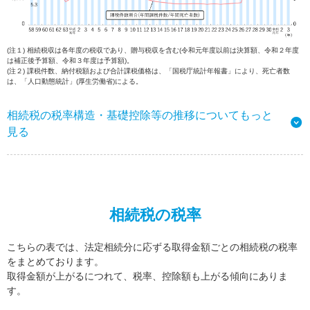
(注１) 相続税収は各年度の税収であり、贈与税収を含む(令和元年度以前は決算額、令和２年度
は補正後予算額、令和３年度は予算額)。
(注２) 課税件数、納付税額および合計課税価格は、「国税庁統計年報書」により、死亡者数
は、「人口動態統計」(厚生労働省)による。
相続税の税率構造・基礎控除等の推移についてもっと
見る
相続税の税率
こちらの表では、法定相続分に応ずる取得金額ごとの相続税の税率
をまとめております。
取得金額が上がるにつれて、税率、控除額も上がる傾向にありま
す。