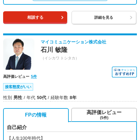
相談する
詳細を見る
マイコミュニケーション株式会社
石川 敏隆
（イシカワ トシタカ）
高評価レビュー
5件
接客態度がいい
性別
男性
年代
50代
経験年数
8年
高評価レビュー
FPの情報
(5件)
自己紹介
【人生100年時代】