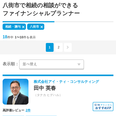
八街市で
相続の相談
ができる
ファイナンシャルプランナー
相続・贈与
八街市
18
件中
1〜10
件を表示
1
2
表示順：
株式会社アイ・ティ・コンサルティング
田中 英春
（タナカ ヒデハル）
高評価レビュー
2件