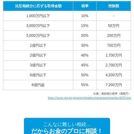
法定相続分に応ずる取得金額
税率
控除額
1,000万円以下
10%
-
3,000万円以下
15%
50万円
5,000万円以下
20%
200万円
1億円以下
30%
700万円
2億円以下
40%
1,700万円
3億円以下
45%
2,700万円
6億円以下
50%
4,200万円
6億円超
55%
7,200万円
出典：相続税の税率（国税庁）
https://www.nta.go.jp/taxes/shiraberu/taxanswer/sozoku/4155.htm
こんなに難しい相続…
だからお金のプロに相談！