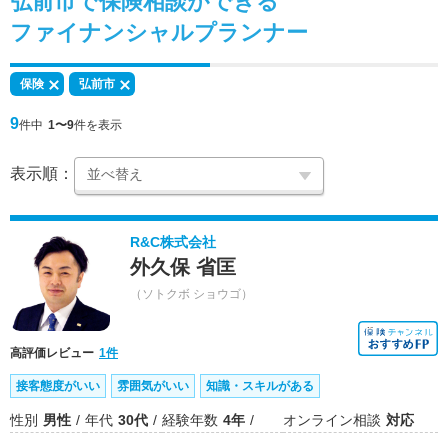
弘前市で
保険相談
ができる
ファイナンシャルプランナー
保険
弘前市
9
件中
1〜9
件を表示
表示順：
R&C株式会社
外久保 省匡
（ソトクボ ショウゴ）
高評価レビュー
1件
接客態度がいい
雰囲気がいい
知識・スキルがある
性別
男性
年代
30代
経験年数
4年
オンライン相談
対応