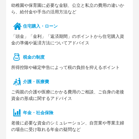
幼稚園や保育園に必要な⾦額、公⽴と私⽴の費⽤の違いか
ら、給付⾦や⼿当の活⽤⽅法など
住宅購⼊・ローン
「頭⾦」「⾦利」「返済期間」のポイントから住宅購⼊資
⾦の準備や返済⽅法についてアドバイス
税⾦の制度
所得控除や確定申告によって税の負担を抑えるポイント
介護・医療費
ご両親の介護や医療にかかる費⽤のご相談、ご⾃⾝の⽼後
資⾦の形成に関するアドバイス
年⾦・社会保険
⽼後に必要な資⾦のシミュレーション、⾃営業や専業主婦
の場合に受け取れる年⾦の疑問など