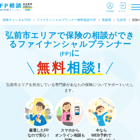
会員登録
ログイン
保険チャンネルTOP
ファイナンシャルプランナー無料相談TOP
青森県
弘前市
保険
弘前市エリアで保険の相談ができ
る
ファイナンシャルプランナー
に
(FP)
無料
相談!
弘前市エリアを担当している専門家があなたの保険についてサポートいたし
ます。
厳選したFP
スマホから
今なら
なので安心！
オンライン相談も
WEB予約で