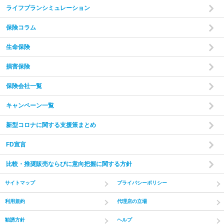
ライフプランシミュレーション
保険コラム
家計の現状と
ご希望をヒアリング
あなたやご家族の状況やご希望をお伺いいたします。
現在
生命保険
の収入・支出・貯蓄の状況から、家計のバランスを把握し
た上で診断を行います。
損害保険
保険会社一覧
step
2
キャンペーン一覧
新型コロナに関する支援策まとめ
FD宣言
比較・推奨販売ならびに意向把握に関する方針
サイトマップ
プライバシーポリシー
利用規約
代理店の立場
未来のライフプランを作成
勧誘方針
ヘルプ