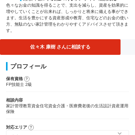
色々なお金の知識を得ることで、支出を減らし、資産を効果的に
増やしていくことが出来れば、しっかりと将来に備える事ができ
ます。生活を豊かにする資産形成や教育、住宅などのお金の使い
方、無駄のない家計管理をわかりやすくアドバイスさせて頂きま
す。
佐々木 康樹 さんに相談する
プロフィール
保有資格
FP技能士 2級
相談内容
家計管理
教育資金
住宅資金
介護・医療費
老後の生活設計
資産運用
保険
対応エリア