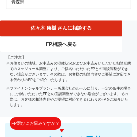
青森県
青森市、五所川原市、つがる市、西津軽郡、弘前市、平川
市、中津軽郡
佐々木 康樹 さんに相談する
FP相談へ戻る
【ご注意】
※お住まいの地域、お申込みの混雑状況およびお申込みいただいた相談形態
でのスケジュール調整により、ご指名いただいたFPとの面談調整ができ
ない場合がございます。その際は、お客様の相談内容やご要望に対応でき
る代わりのFPをご紹介いたします。
※ファイナンシャルプランナー所属会社のルールに則り、一定の条件の場合
にご指名いただいたFPとの面談調整ができない場合がございます。その
際は、お客様の相談内容やご要望に対応できる代わりのFPをご紹介いた
します。
FP選びにお悩みですか？