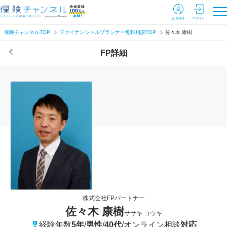
会員登録
ログイン
保険チャンネルTOP
ファイナンシャルプランナー無料相談TOP
佐々木 康樹
FP詳細
株式会社FPパートナー
佐々木 康樹
ササキ コウキ
経験年数
5年
/
男性
/
40代
/
オンライン相談
対応