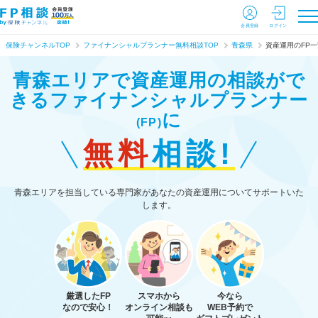
会員登録
ログイン
保険チャンネルTOP
ファイナンシャルプランナー無料相談TOP
青森県
資産運用のFP一
青森エリアで資産運用の相談がで
きる
ファイナンシャルプランナー
に
(FP)
無料
相談!
青森エリアを担当している専門家があなたの資産運用についてサポートいた
します。
厳選したFP
スマホから
今なら
なので安心！
オンライン相談も
WEB予約で