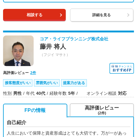
相談する
詳細を見る
コア・ライフプランニング株式会社
藤井 将人
（フジイ マサト）
高評価レビュー
2件
接客態度がいい
雰囲気がいい
提案力がある
性別
男性
年代
40代
経験年数
5年
オンライン相談
対応
高評価レビュー
FPの情報
(2件)
自己紹介
人生において保障と資産形成はとても大切です。万が一があっ