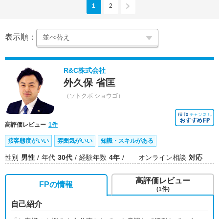
1
2
表示順：
R&C株式会社
外久保 省匡
（ソトクボ ショウゴ）
高評価レビュー
1件
接客態度がいい
雰囲気がいい
知識・スキルがある
性別
男性
年代
30代
経験年数
4年
オンライン相談
対応
高評価レビュー
FPの情報
(1件)
自己紹介