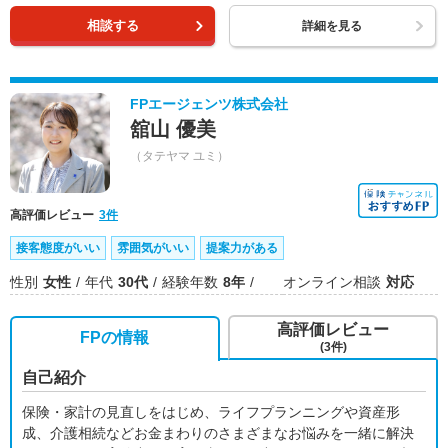
相談する
詳細を見る
FPエージェンツ株式会社
舘山 優美
（タテヤマ ユミ）
高評価レビュー
3件
接客態度がいい
雰囲気がいい
提案力がある
性別
女性
年代
30代
経験年数
8年
オンライン相談
対応
高評価レビュー
FPの情報
(3件)
自己紹介
保険・家計の見直しをはじめ、ライフプランニングや資産形
成、介護相続などお金まわりのさまざまなお悩みを一緒に解決