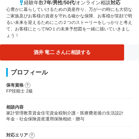
経験年数
7年
/
男性
/
50代
/
オンライン相談
対応
心豊かに暮らしていけるための資産作り、万が一の時にも大切な
ご家族及びお客様の資産を守れる確かな保障、お客様が笑顔で明
るい未来を迎えるためにこの２つのストーリーをしっかりと考え
て、お客様にとってNO１の未来予想図を一緒に描いていきまし
ょう！
酒井 竜二 さんに相談する
プロフィール
保有資格
FP技能士 2級
相談内容
家計管理
教育資金
住宅資金
税制
介護・医療費
老後の生活設計
年金・社会保険
資産運用
保険
相続・贈与
対応エリア