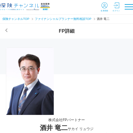
会員登録
ログイン
保険チャンネルTOP
ファイナンシャルプランナー無料相談TOP
酒井 竜二
FP詳細
株式会社FPパートナー
酒井 竜二
サカイ リュウジ