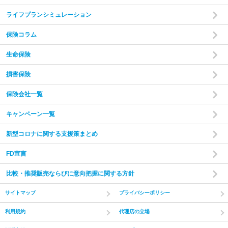
ライフプランシミュレーション
保険コラム
家計の現状と
ご希望をヒアリング
あなたやご家族の状況やご希望をお伺いいたします。
現在
生命保険
の収入・支出・貯蓄の状況から、家計のバランスを把握し
た上で診断を行います。
損害保険
保険会社一覧
step
2
キャンペーン一覧
新型コロナに関する支援策まとめ
FD宣言
比較・推奨販売ならびに意向把握に関する方針
サイトマップ
プライバシーポリシー
利用規約
代理店の立場
未来のライフプランを作成