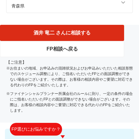
青森県
青森市、八戸市、三沢市、十和田市、五所川原市、つがる
市、西津軽郡、弘前市、平川市、中津軽郡
酒井 竜二 さんに相談する
FP相談へ戻る
【ご注意】
※お住まいの地域、お申込みの混雑状況およびお申込みいただいた相談形態
でのスケジュール調整により、ご指名いただいたFPとの面談調整ができ
ない場合がございます。その際は、お客様の相談内容やご要望に対応でき
る代わりのFPをご紹介いたします。
※ファイナンシャルプランナー所属会社のルールに則り、一定の条件の場合
にご指名いただいたFPとの面談調整ができない場合がございます。その
際は、お客様の相談内容やご要望に対応できる代わりのFPをご紹介いた
します。
FP選びにお悩みですか？