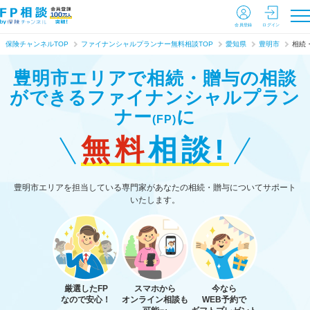
会員登録
ログイン
保険チャンネルTOP
ファイナンシャルプランナー無料相談TOP
愛知県
豊明市
相続
豊明市エリアで相続・贈与の相談
ができる
ファイナンシャルプラン
ナー
に
(FP)
無料
相談!
豊明市エリアを担当している専門家があなたの相続・贈与についてサポート
いたします。
厳選したFP
スマホから
今なら
なので安心！
オンライン相談も
WEB予約で