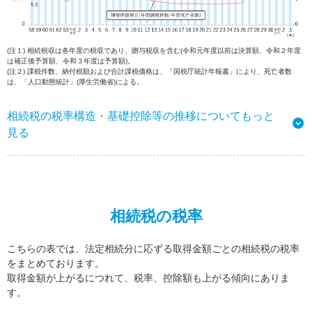
(注１) 相続税収は各年度の税収であり、贈与税収を含む(令和元年度以前は決算額、令和２年度
は補正後予算額、令和３年度は予算額)。
(注２) 課税件数、納付税額および合計課税価格は、「国税庁統計年報書」により、死亡者数
は、「人口動態統計」(厚生労働省)による。
相続税の税率構造・基礎控除等の推移についてもっと
見る
相続税の税率
こちらの表では、法定相続分に応ずる取得金額ごとの相続税の税率
をまとめております。
取得金額が上がるにつれて、税率、控除額も上がる傾向にありま
す。