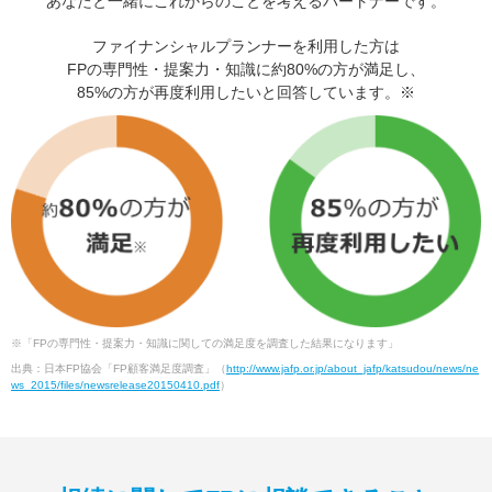
あなたと一緒にこれからのことを考えるパートナーです。
ファイナンシャルプランナーを利用した方は
FPの専門性・提案力・知識に約80%の方が満足し、
85%の方が再度利用したいと回答しています。※
※「FPの専門性・提案力・知識に関しての満足度を調査した結果になります」
出典：日本FP協会「FP顧客満足度調査」（
http://www.jafp.or.jp/about_jafp/katsudou/news/ne
ws_2015/files/newsrelease20150410.pdf
）