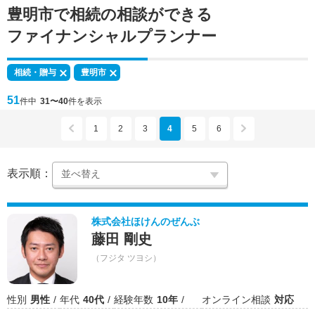
豊明市で
相続の相談
ができる
ファイナンシャルプランナー
相続・贈与
豊明市
51
件中
31〜40
件を表示
1
2
3
4
5
6
表示順：
株式会社ほけんのぜんぶ
藤田 剛史
（フジタ ツヨシ）
性別
男性
年代
40代
経験年数
10年
オンライン相談
対応