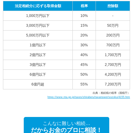
法定相続分に応ずる取得金額
税率
控除額
1,000万円以下
10%
-
3,000万円以下
15%
50万円
5,000万円以下
20%
200万円
1億円以下
30%
700万円
2億円以下
40%
1,700万円
3億円以下
45%
2,700万円
6億円以下
50%
4,200万円
6億円超
55%
7,200万円
出典：相続税の税率（国税庁）
https://www.nta.go.jp/taxes/shiraberu/taxanswer/sozoku/4155.htm
こんなに難しい相続…
だからお金のプロに相談！