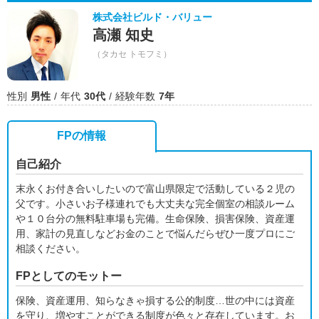
株式会社ビルド・バリュー
高瀬 知史
（タカセ トモフミ）
性別
男性
年代
30代
経験年数
7年
FPの情報
自己紹介
末永くお付き合いしたいので富山県限定で活動している２児の
父です。小さいお子様連れでも大丈夫な完全個室の相談ルーム
や１０台分の無料駐車場も完備。生命保険、損害保険、資産運
用、家計の見直しなどお金のことで悩んだらぜひ一度プロにご
相談ください。
FPとしてのモットー
保険、資産運用、知らなきゃ損する公的制度…世の中には資産
を守り、増やすことができる制度が色々と存在しています。お