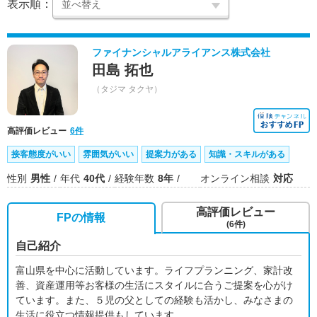
表示順：
ファイナンシャルアライアンス株式会社
田島 拓也
（タジマ タクヤ）
高評価レビュー
6件
接客態度がいい
雰囲気がいい
提案力がある
知識・スキルがある
性別
男性
年代
40代
経験年数
8年
オンライン相談
対応
高評価レビュー
FPの情報
(6件)
自己紹介
富山県を中心に活動しています。ライフプランニング、家計改
善、資産運用等お客様の生活にスタイルに合うご提案を心がけ
ています。また、５児の父としての経験も活かし、みなさまの
生活に役立つ情報提供もしています。