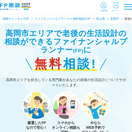
会員登録
ログイン
保険チャンネルTOP
ファイナンシャルプランナー無料相談TOP
富山県
高岡市
老後
高岡市エリアで老後の生活設計の
相談ができる
ファイナンシャルプ
ランナー
に
(FP)
無料
相談!
高岡市エリアを担当している専門家があなたの老後の生活設計についてサポ
ートいたします。
厳選したFP
スマホから
今なら
なので安心！
オンライン相談も
WEB予約で