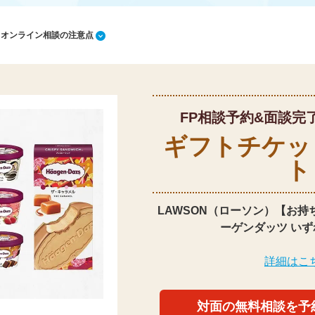
1 オンライン相談の注意点
FP相談予約&面談完
ギフトチケッ
ト
LAWSON（ローソン）【お持
ーゲンダッツ いず
詳細はこ
対面の無料相談を予