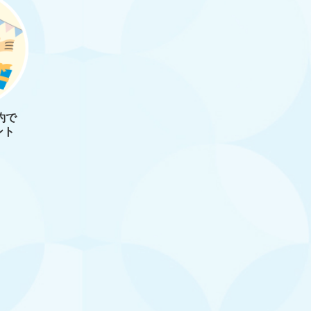
約で
ント