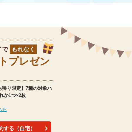
了で
もれなく
ト
プレゼン
ち帰り限定】
7種の対象ハ
れか1つ×2枚
ちら
約する（自宅）