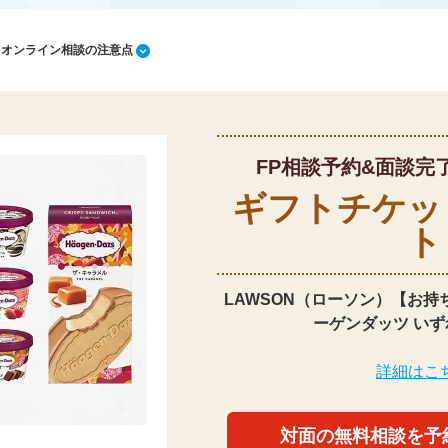
1 オンライン相談の注意点
FP相談予約&面談完
ギフトチケッ
ト
LAWSON（ローソン）【お持
ーゲンダッツ いず
詳細はこ
対面の無料相談を予