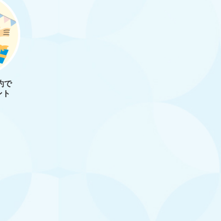
約で
ント