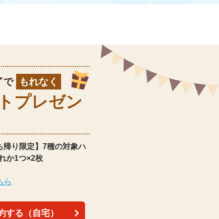
了で
もれなく
ト
プレゼン
ち帰り限定】
7種の対象ハ
れか1つ×2枚
ちら
約する（自宅）