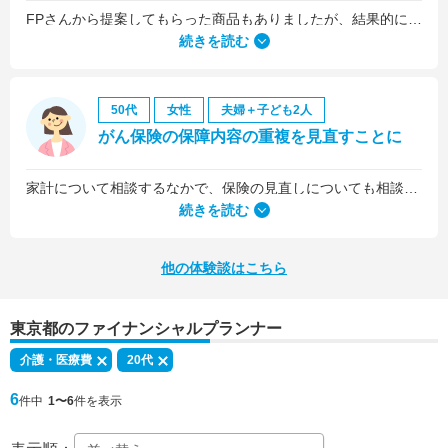
FPさんから提案してもらった商品もありましたが、結果的には私の会社の団体保険に入るのが一番いいことを教えていただいて、そうすることにしました。
続きを読む
50代
女性
夫婦＋子ども2人
がん保険の保障内容の重複を見直すことに
家計について相談するなかで、保険の見直しについても相談しました。医療保険は、入院5日目から最低限の給付金を受け取れるものに加入していましたが、保険料を少しプラスするだけで、入院1日目から給付金を受け取れる、手厚いものに乗り換えることができました。
続きを読む
他の体験談はこちら
東京都のファイナンシャルプランナー
介護・医療費
20代
6
件中
1〜6
件を表示