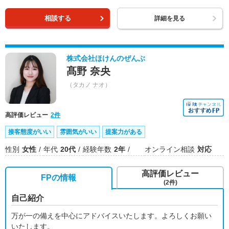
相談する
詳細を見る
株式会社ほけんのぜんぶ
髙野 奈央
（タカノ ナオ）
高評価レビュー
2件
接客態度がいい
雰囲気がいい
提案力がある
性別
女性
年代
20代
経験年数
2年
オンライン相談
対応
高評価レビュー
FPの情報
(2件)
自己紹介
万が一の備えを中心にアドバイスいたします。よろしくお願い
いたします。