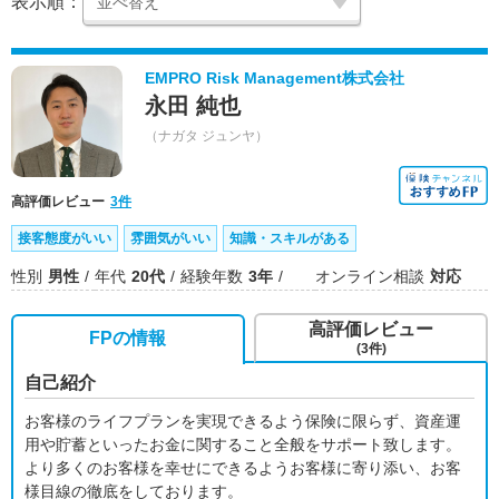
表示順：
EMPRO Risk Management株式会社
永田 純也
（ナガタ ジュンヤ）
高評価レビュー
3件
接客態度がいい
雰囲気がいい
知識・スキルがある
性別
男性
年代
20代
経験年数
3年
オンライン相談
対応
高評価レビュー
FPの情報
(3件)
自己紹介
お客様のライフプランを実現できるよう保険に限らず、資産運
用や貯蓄といったお金に関すること全般をサポート致します。
より多くのお客様を幸せにできるようお客様に寄り添い、お客
様目線の徹底をしております。