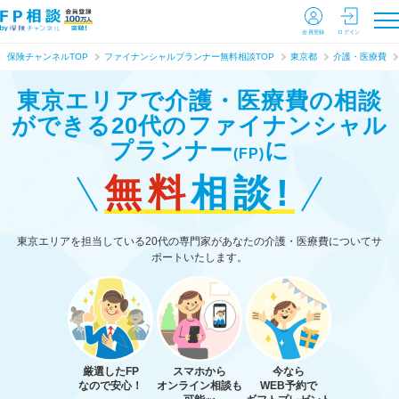
会員登録
ログイン
保険チャンネルTOP
ファイナンシャルプランナー無料相談TOP
東京都
介護・医療費
東京エリアで介護・医療費の相談
ができる
20代のファイナンシャル
プランナー
に
(FP)
無料
相談!
東京エリアを担当している20代の専門家があなたの介護・医療費についてサ
ポートいたします。
厳選したFP
スマホから
今なら
なので安心！
オンライン相談も
WEB予約で