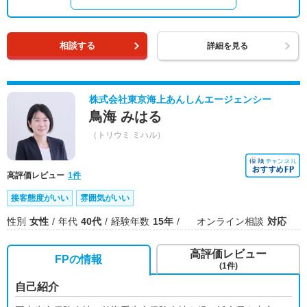
相談する
詳細を見る
株式会社東京海上あんしんエージェンシー
鳥海 みはる
（トリウミ ミハル）
高評価レビュー
1件
接客態度がいい
雰囲気がいい
性別
女性
年代
40代
経験年数
15年
オンライン相談
対応
高評価レビュー
FPの情報
(1件)
自己紹介