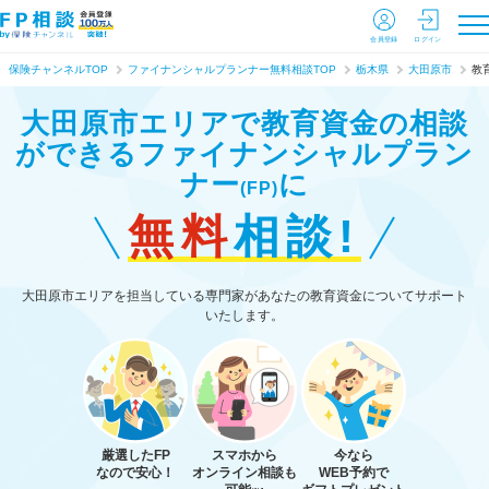
会員登録
ログイン
保険チャンネルTOP
ファイナンシャルプランナー無料相談TOP
栃木県
大田原市
教
大田原市エリアで教育資金の相談
ができる
ファイナンシャルプラン
ナー
に
(FP)
無料
相談!
大田原市エリアを担当している専門家があなたの教育資金についてサポート
いたします。
厳選したFP
スマホから
今なら
なので安心！
オンライン相談も
WEB予約で