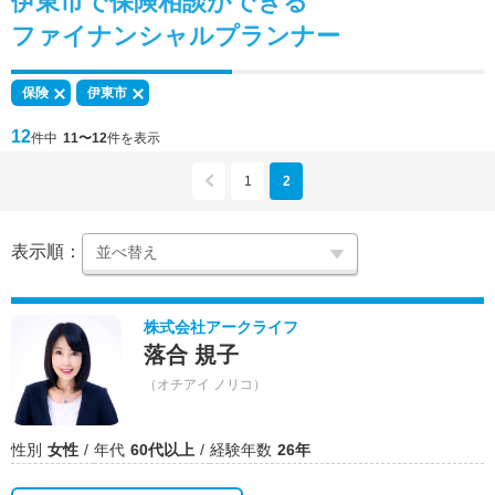
伊東市で
保険相談
ができる
ファイナンシャルプランナー
保険
伊東市
12
件中
11〜12
件を表示
1
2
表示順：
株式会社アークライフ
落合 規子
（オチアイ ノリコ）
性別
女性
年代
60代以上
経験年数
26年