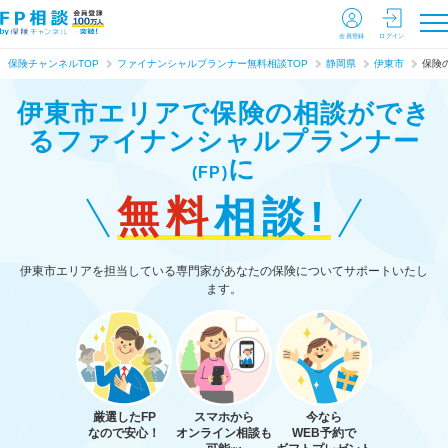
会員登録
ログイン
保険チャンネルTOP
ファイナンシャルプランナー無料相談TOP
静岡県
伊東市
保険
伊東市エリアで保険の相談ができ
る
ファイナンシャルプランナー
に
(FP)
無料
相談!
伊東市エリアを担当している専門家があなたの保険についてサポートいたし
ます。
厳選したFP
スマホから
今なら
なので安心！
オンライン相談も
WEB予約で