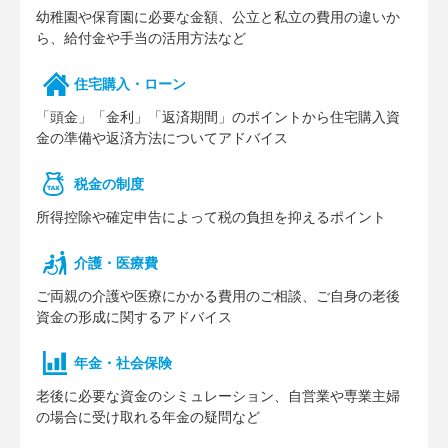
幼稚園や保育園に必要な⾦額、公⽴と私⽴の費⽤の違いか
ら、給付⾦や⼿当の活⽤⽅法など
住宅購⼊・ローン
「頭⾦」「⾦利」「返済期間」のポイントから住宅購⼊資
⾦の準備や返済⽅法についてアドバイス
税⾦の制度
所得控除や確定申告によって税の負担を抑えるポイント
介護・医療費
ご両親の介護や医療にかかる費⽤のご相談、ご⾃⾝の⽼後
資⾦の形成に関するアドバイス
年⾦・社会保険
⽼後に必要な資⾦のシミュレーション、⾃営業や専業主婦
の場合に受け取れる年⾦の疑問など