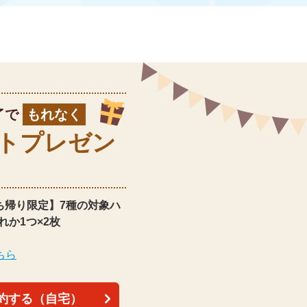
了で
もれなく
ト
プレゼン
ち帰り限定】
7種の対象ハ
れか1つ×2枚
ちら
約する（自宅）