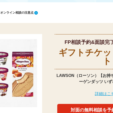
1 オンライン相談の注意点
FP相談予約&面談完
ギフトチケッ
ト
LAWSON（ローソン）【お持
ーゲンダッツ いず
詳細はこ
対面の無料相談を予