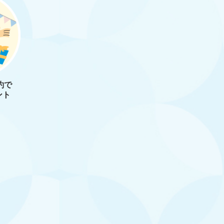
約で
ント