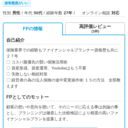
接客態度がいい
性別
男性
年代
50代
経験年数
27年
オンライン相談
対応
高評価レビュー
FPの情報
(3件)
自己紹介
保険業界での経験もファイナンシャルプランナー資格歴も共に
２７年
〇 コスパ最優先の賢い保険活用術
〇 資産形成、資産運用、Youtubeはもう不要
〇 失敗しない相続対策
〇 経営者の為の法人保険の途中変更操作術 １５の方法 全部教
えます
FPとしてのモットー
顧客の想いや意向を聴いて、そのニーズに応える事は勿論の事
とし、プランニングは徹底した比較検証により精度の高いファ
イナンシャルプランを提案します。