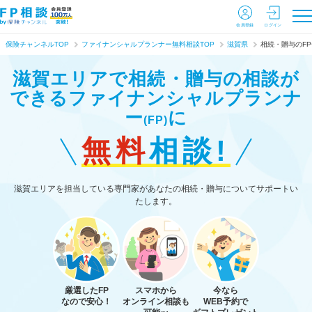
会員登録
ログイン
保険チャンネルTOP
ファイナンシャルプランナー無料相談TOP
滋賀県
相続・贈与のF
滋賀エリアで相続・贈与の相談が
できる
ファイナンシャルプランナ
ー
に
(FP)
無料
相談!
滋賀エリアを担当している専門家があなたの相続・贈与についてサポートい
たします。
厳選したFP
スマホから
今なら
なので安心！
オンライン相談も
WEB予約で