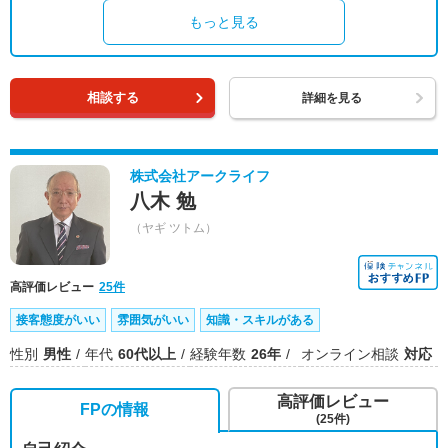
もっと見る
相談する
詳細を見る
株式会社アークライフ
八木 勉
（ヤギ ツトム）
高評価レビュー
25件
接客態度がいい
雰囲気がいい
知識・スキルがある
性別
男性
年代
60代以上
経験年数
26年
オンライン相談
対応
高評価レビュー
FPの情報
(25件)