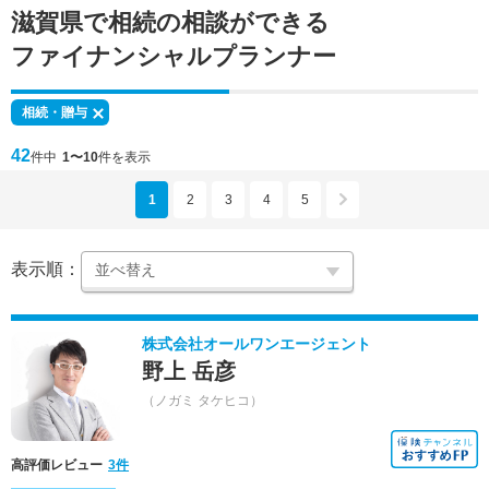
滋賀県で
相続の相談
ができる
ファイナンシャルプランナー
相続・贈与
42
件中
1〜10
件を表示
1
2
3
4
5
表示順：
株式会社オールワンエージェント
野上 岳彦
（ノガミ タケヒコ）
高評価レビュー
3件