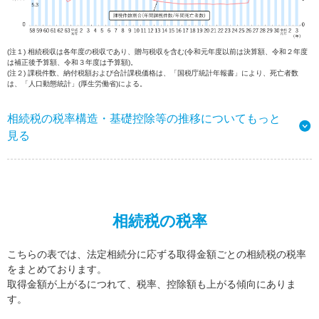
(注１) 相続税収は各年度の税収であり、贈与税収を含む(令和元年度以前は決算額、令和２年度
は補正後予算額、令和３年度は予算額)。
(注２) 課税件数、納付税額および合計課税価格は、「国税庁統計年報書」により、死亡者数
は、「人口動態統計」(厚生労働省)による。
相続税の税率構造・基礎控除等の推移についてもっと
見る
相続税の税率
こちらの表では、法定相続分に応ずる取得金額ごとの相続税の税率
をまとめております。
取得金額が上がるにつれて、税率、控除額も上がる傾向にありま
す。