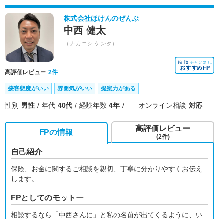
株式会社ほけんのぜんぶ
中西 健太
（ナカニシ ケンタ）
高評価レビュー
2件
接客態度がいい
雰囲気がいい
提案力がある
性別
男性
年代
40代
経験年数
4年
オンライン相談
対応
高評価レビュー
FPの情報
(2件)
自己紹介
保険、お金に関するご相談を親切、丁寧に分かりやすくお伝え
します。
FPとしてのモットー
相談するなら「中西さんに」と私の名前が出てくるように、い