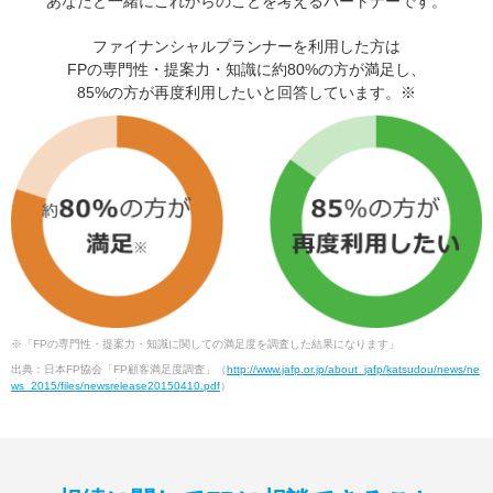
あなたと一緒にこれからのことを考えるパートナーです。
ファイナンシャルプランナーを利用した方は
FPの専門性・提案力・知識に約80%の方が満足し、
85%の方が再度利用したいと回答しています。※
※「FPの専門性・提案力・知識に関しての満足度を調査した結果になります」
出典：日本FP協会「FP顧客満足度調査」（
http://www.jafp.or.jp/about_jafp/katsudou/news/ne
ws_2015/files/newsrelease20150410.pdf
）