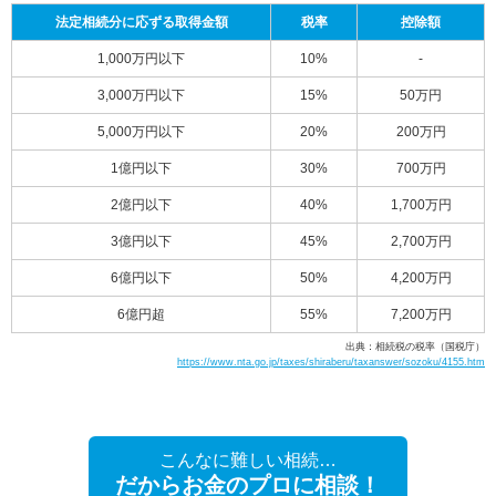
法定相続分に応ずる取得金額
税率
控除額
1,000万円以下
10%
-
3,000万円以下
15%
50万円
5,000万円以下
20%
200万円
1億円以下
30%
700万円
2億円以下
40%
1,700万円
3億円以下
45%
2,700万円
6億円以下
50%
4,200万円
6億円超
55%
7,200万円
出典：相続税の税率（国税庁）
https://www.nta.go.jp/taxes/shiraberu/taxanswer/sozoku/4155.htm
こんなに難しい相続…
だからお金のプロに相談！