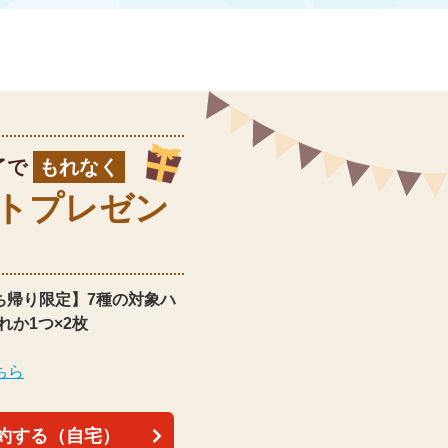
了で
もれなく
ト
プレゼン
ち帰り限定】
7種の対象ハ
れか1つ×2枚
ちら
約する（自宅）