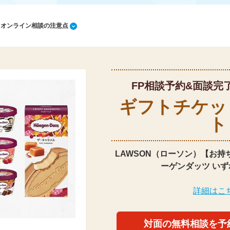
1 オンライン相談の注意点
FP相談予約&面談完
ギフトチケッ
ト
LAWSON（ローソン）【お持
ーゲンダッツ いず
詳細はこ
対面の無料相談を予