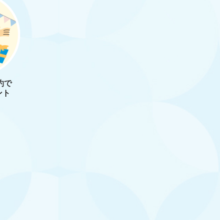
約で
ント