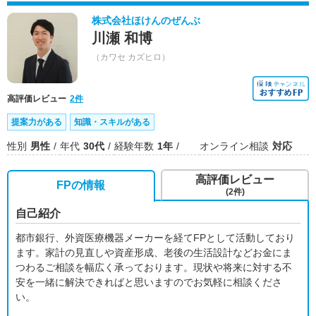
株式会社ほけんのぜんぶ
川瀬 和博
（カワセ カズヒロ）
高評価レビュー
2件
提案力がある
知識・スキルがある
性別
男性
年代
30代
経験年数
1年
オンライン相談
対応
高評価レビュー
FPの情報
(2件)
自己紹介
都市銀行、外資医療機器メーカーを経てFPとして活動しており
ます。家計の見直しや資産形成、老後の生活設計などお金にま
つわるご相談を幅広く承っております。現状や将来に対する不
安を一緒に解決できればと思いますのでお気軽に相談くださ
い。