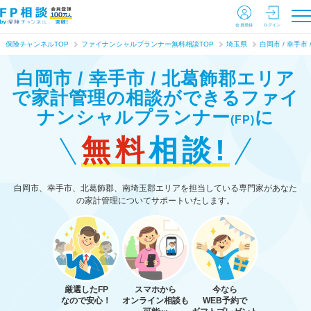
会員登録
ログイン
保険チャンネルTOP
ファイナンシャルプランナー無料相談TOP
埼玉県
白岡市 / 幸手市 
白岡市 / 幸手市 / 北葛飾郡エリア
で家計管理の相談ができる
ファイ
ナンシャルプランナー
に
(FP)
無料
相談!
白岡市、幸手市、北葛飾郡、南埼玉郡エリアを担当している専門家があなた
の家計管理についてサポートいたします。
厳選したFP
スマホから
今なら
なので安心！
オンライン相談も
WEB予約で