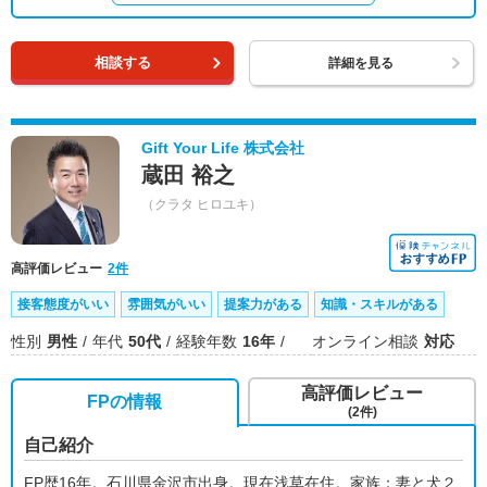
相談する
詳細を見る
Gift Your Life 株式会社
蔵田 裕之
（クラタ ヒロユキ）
高評価レビュー
2件
接客態度がいい
雰囲気がいい
提案力がある
知識・スキルがある
性別
男性
年代
50代
経験年数
16年
オンライン相談
対応
高評価レビュー
FPの情報
(2件)
自己紹介
FP歴16年。石川県金沢市出身。現在浅草在住。家族：妻と犬２