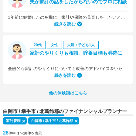
夫が家計の話をしたがらないのでプロに相談
1年前に結婚したのを機に、家計や保険の見直しをしたいと思っていましたが、夫がお金に無頓着どころか、使ってナンボというタイプで、１年間なかなか聞き入れてもらえませんでした。
続きを読む
20代
女性
夫婦＋子ども1人
家計のやりくりも相談。貯蓄目標も明確に
全般的な家計のやりくりについても改善のアドバイスをいただきました。
続きを読む
他の体験談はこちら
白岡市 / 幸手市 / 北葛飾郡のファイナンシャルプランナー
家計管理
白岡市 / 幸手市 / 北葛飾郡
28
件中
1〜10
件を表示