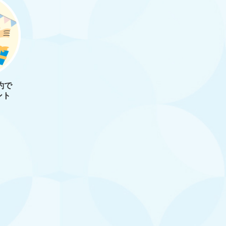
約で
ント