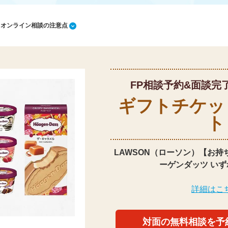
1 オンライン相談の注意点
FP相談予約&面談完
ギフトチケッ
ト
LAWSON（ローソン）【お持
ーゲンダッツ いず
詳細はこ
対面の無料相談を予