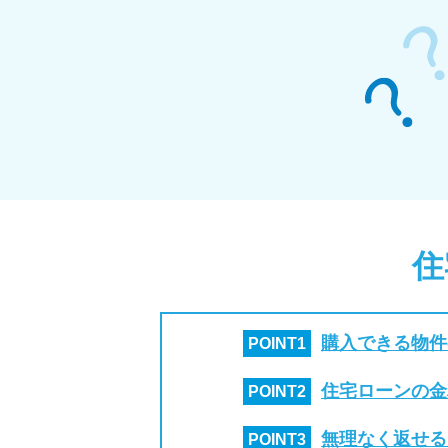
住
購入できる物件
POINT
1
住宅ローンの金
POINT
2
無理なく返せる
POINT
3