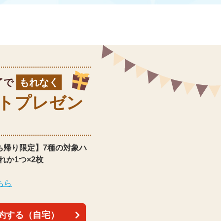
了で
もれなく
ト
プレゼン
ち帰り限定】
7種の対象ハ
れか1つ×2枚
ちら
約する（自宅）