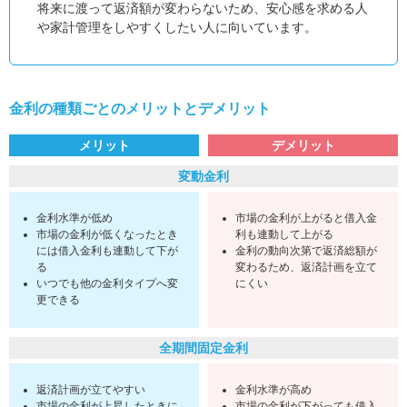
将来に渡って返済額が変わらないため、安心感を求める人
や家計管理をしやすくしたい人に向いています。
金利の種類ごとのメリットとデメリット
メリット
デメリット
変動金利
金利水準が低め
市場の金利が上がると借入金
市場の金利が低くなったとき
利も連動して上がる
には借入金利も連動して下が
金利の動向次第で返済総額が
る
変わるため、返済計画を立て
いつでも他の金利タイプへ変
にくい
更できる
全期間固定金利
返済計画が立てやすい
金利水準が高め
市場の金利が上昇したときに
市場の金利が下がっても借入