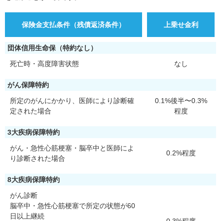
保険金支払条件（残債返済条件）
上乗せ金利
団体信用生命保（特約なし）
死亡時・高度障害状態
なし
がん保障特約
所定のがんにかかり、医師により診断確
0.1%後半〜0.3%
定された場合
程度
3大疾病保障特約
がん・急性心筋梗塞・脳卒中と医師によ
0.2%程度
り診断された場合
8大疾病保障特約
がん診断
脳卒中・急性心筋梗塞で所定の状態が60
日以上継続