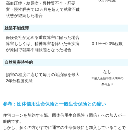
0.3%程度
高血圧症・糖尿病・慢性腎不全・肝硬
変・慢性膵炎で12ヵ月を超えて就業不能
状態が継続した場合
就業不能保障
保険会社が定める重度障害に陥った場合
障害もしくは、精神障害を除いた全疾病
0.1%〜0.3%程度
が原因で就業不能状態となった場合
自然災害時特約
なし
損害の程度に応じて毎月の返済額を最大
※借入金額や借入期間の
2年分程度免除
条件あり
参考：団体信用生命保険と一般生命保険との違い
住宅ローンを契約する際、団体信用生命保険（団信）への加入が一
般的です。
しかし、多くの方がすでに通常の生命保険にも加入していることで