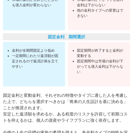
も借入金利が変わらない
金利は下がらない
他の金利タイプへの変更はで
きない
固定金利 期間選択
金利が全期間固定より低め
固定期間が終了すると金利が
一定期間にわたり返済額が固
変動する
定されるので返済計画を立て
固定期間中は市場の金利が下
やすい
がっても借入金利は下がらな
い
固定金利と変動金利、それぞれの特徴やタイプに適した人を考慮し
た上で、どちらを選択すべきかは「将来の人生設計を基に決める」
ことが推奨されます。
安定した返済額を求めるか、ある程度のリスクを許容して初期コス
トを抑えるかは、個人の資産やライフプランに強く依存します。
今後の人生の目標や家族の希望を踏まえ、各金利タイプの特性を深