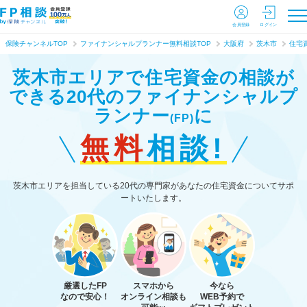
会員登録
ログイン
保険チャンネルTOP
ファイナンシャルプランナー無料相談TOP
大阪府
茨木市
住宅
茨木市エリアで住宅資金の相談が
できる
20代のファイナンシャルプ
ランナー
に
(FP)
無料
相談!
茨木市エリアを担当している20代の専門家があなたの住宅資金についてサポ
ートいたします。
厳選したFP
スマホから
今なら
なので安心！
オンライン相談も
WEB予約で