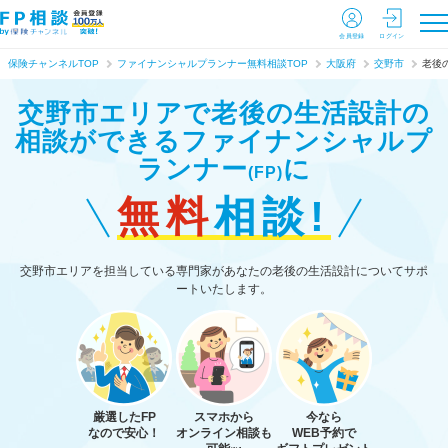
会員登録
ログイン
保険チャンネルTOP
ファイナンシャルプランナー無料相談TOP
大阪府
交野市
老後
交野市エリアで老後の生活設計の
相談ができる
ファイナンシャルプ
ランナー
に
(FP)
無料
相談!
交野市エリアを担当している専門家があなたの老後の生活設計についてサポ
ートいたします。
厳選したFP
スマホから
今なら
なので安心！
オンライン相談も
WEB予約で