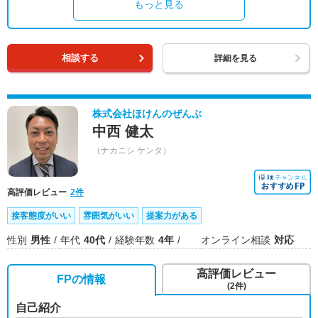
もっと見る
相談する
詳細を見る
株式会社ほけんのぜんぶ
中西 健太
（ナカニシ ケンタ）
高評価レビュー
2件
接客態度がいい
雰囲気がいい
提案力がある
性別
男性
年代
40代
経験年数
4年
オンライン相談
対応
高評価レビュー
FPの情報
(2件)
自己紹介