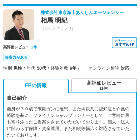
株式会社東京海上あんしんエージェンシー
相馬 明紀
（ソウマ アキノリ）
高評価レビュー
1件
提案力がある
性別
男性
年代
50代
経験年数
6年
オンライン相談
対応
高評価レビュー
FPの情報
(1件)
自己紹介
自身が３０歳で末期ガンに罹患、また両親共に認知症と介護の
経験を基に、ファイナンシャルプランナーとして、ご意向に最
も寄り添ったご提案をさせていただいております。個人・法人
に関わらず保障・資産運用、また相続等幅広く対応させていた
だいております。