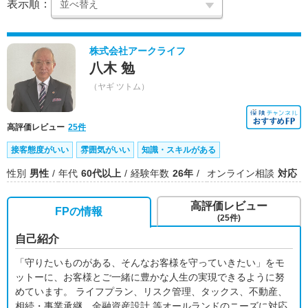
表示順：
株式会社アークライフ
八木 勉
（ヤギ ツトム）
高評価レビュー
25件
接客態度がいい
雰囲気がいい
知識・スキルがある
性別
男性
年代
60代以上
経験年数
26年
オンライン相談
対応
高評価レビュー
FPの情報
(25件)
自己紹介
「守りたいものがある、そんなお客様を守っていきたい」をモ
ットーに、お客様とご一緒に豊かな人生の実現できるように努
めています。 ライフプラン、リスク管理、タックス、不動産、
相続・事業承継、金融資産設計 等オールランドのニーズに対応