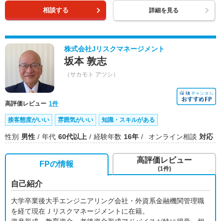
相談する
詳細を見る
株式会社Jリスクマネージメント
坂本 敦志
（サカモト アツシ）
高評価レビュー
1件
接客態度がいい
雰囲気がいい
知識・スキルがある
性別
男性
年代
60代以上
経験年数
16年
オンライン相談
対応
高評価レビュー
FPの情報
(1件)
自己紹介
大学卒業後大手エンジニアリング会社・外資系金融機関管理職
を経て現在Ｊリスクマネージメントに在籍。