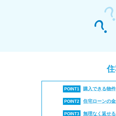
住
購入できる物件
POINT
1
住宅ローンの金
POINT
2
無理なく返せる
POINT
3