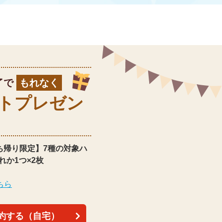
了で
もれなく
ト
プレゼン
ち帰り限定】
7種の対象ハ
れか1つ×2枚
ちら
約する（自宅）