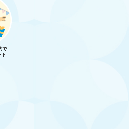
約で
ント