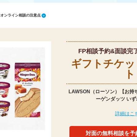
1 オンライン相談の注意点
FP相談予約&面談完
ギフトチケッ
ト
LAWSON（ローソン）【お持
ーゲンダッツ いず
詳細はこ
対面の無料相談を予