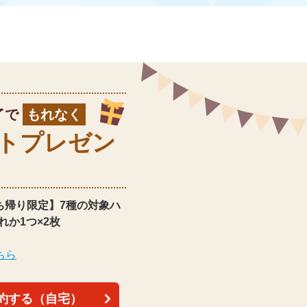
了で
もれなく
ト
プレゼン
ち帰り限定】
7種の対象ハ
れか1つ×2枚
ちら
約する（自宅）