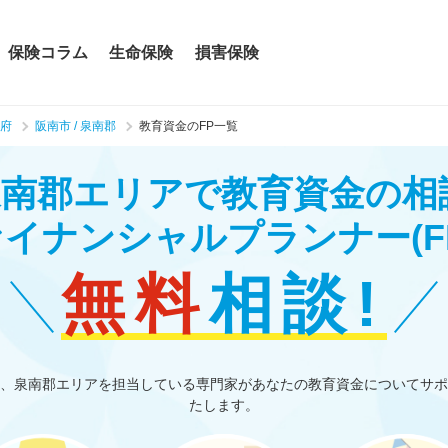
保険コラム
生命保険
損害保険
府
阪南市 / 泉南郡
教育資金のFP一覧
 泉南郡エリアで教育資金の
ァイナンシャルプランナー
(F
無料
相談!
、泉南郡エリアを担当している専門家があなたの教育資金についてサポ
たします。