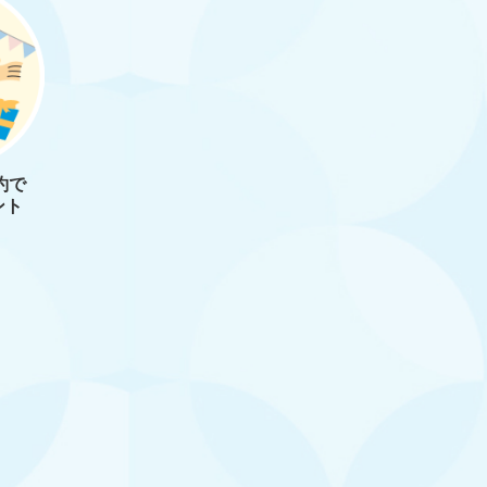
約で
ント