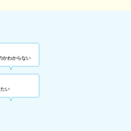
、
のかわからない
したい