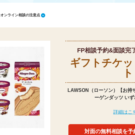
1 オンライン相談の注意点
FP相談予約&面談完
ギフトチケッ
ト
LAWSON（ローソン）【お持
ーゲンダッツ いず
詳細はこ
対面の無料相談を予