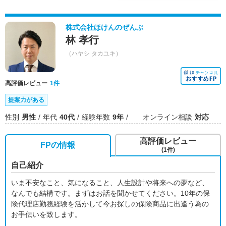
株式会社ほけんのぜんぶ
林 孝行
（ハヤシ タカユキ）
高評価レビュー
1件
提案力がある
性別
男性
年代
40代
経験年数
9年
オンライン相談
対応
高評価レビュー
FPの情報
(1件)
自己紹介
いま不安なこと、気になること、人生設計や将来への夢など、
なんでも結構です。まずはお話を聞かせてください。10年の保
険代理店勤務経験を活かして今お探しの保険商品に出逢う為の
お手伝いを致します。