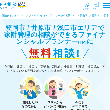
会員登録
ログイン
保険チャンネルTOP
ファイナンシャルプランナー無料相談TOP
岡山県
笠岡市 / 井原市 
笠岡市 / 井原市 / 浅口市エリアで
家計管理の相談ができる
ファイナ
ンシャルプランナー
に
(FP)
無料
相談!
笠岡市、井原市、浅口市、高梁市、新見市、小田郡、都窪郡、浅口郡エリア
を担当している専門家があなたの家計管理についてサポートいたします。
厳選したFP
スマホから
今なら
なので安心！
オンライン相談も
WEB予約で