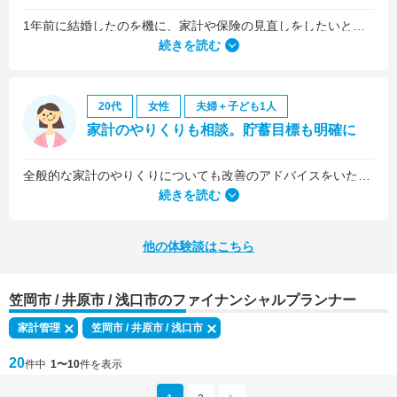
1年前に結婚したのを機に、家計や保険の見直しをしたいと思っていましたが、夫がお金に無頓着どころか、使ってナンボというタイプで、１年間なかなか聞き入れてもらえませんでした。
続きを読む
20代
女性
夫婦＋子ども1人
家計のやりくりも相談。貯蓄目標も明確に
全般的な家計のやりくりについても改善のアドバイスをいただきました。
続きを読む
他の体験談はこちら
笠岡市 / 井原市 / 浅口市のファイナンシャルプランナー
家計管理
笠岡市 / 井原市 / 浅口市
20
件中
1〜10
件を表示