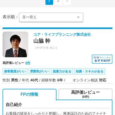
1
2
表示順：
コア・ライフプランニング株式会社
山脇 幹
（ヤマワキ カン）
高評価レビュー
6件
接客態度がいい
雰囲気がいい
提案力がある
知識・スキルがある
性別
男性
年代
40代
経験年数
6年
オンライン相談
対応
高評価レビュー
FPの情報
(6件)
自己紹介
お客様の状況をしっかりと把握し、将来設計のためのファイナ