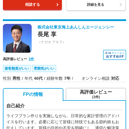
相談する
詳細を見る
株式会社東京海上あんしんエージェンシー
長尾 享
（ナガオ アキラ）
高評価レビュー
3件
接客態度がいい
雰囲気がいい
性別
男性
年代
40代
経験年数
7年
オンライン相談
対応
高評価レビュー
FPの情報
(3件)
自己紹介
ライフプラン作りを実施しながら、日常的な家計管理のアドバ
イスを行います。必要に応じて皆様に特技でもある節約術もお
伝えしています。皆様の目的や不安を明確にし、適切な解決策