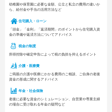
幼稚園や保育園に必要な⾦額、公⽴と私⽴の費⽤の違いか
ら、給付⾦や⼿当の活⽤⽅法など
住宅購⼊・ローン
「頭⾦」「⾦利」「返済期間」のポイントから住宅購⼊資
⾦の準備や返済⽅法についてアドバイス
税⾦の制度
所得控除や確定申告によって税の負担を抑えるポイント
介護・医療費
ご両親の介護や医療にかかる費⽤のご相談、ご⾃⾝の⽼後
資⾦の形成に関するアドバイス
年⾦・社会保険
⽼後に必要な資⾦のシミュレーション、⾃営業や専業主婦
の場合に受け取れる年⾦の疑問など