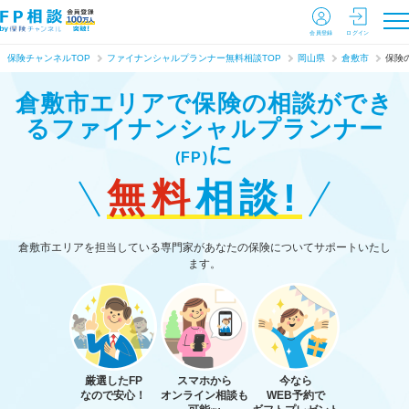
会員登録
ログイン
保険チャンネルTOP
ファイナンシャルプランナー無料相談TOP
岡山県
倉敷市
保険
倉敷市エリアで保険の相談ができ
る
ファイナンシャルプランナー
に
(FP)
無料
相談!
倉敷市エリアを担当している専門家があなたの保険についてサポートいたし
ます。
厳選したFP
スマホから
今なら
なので安心！
オンライン相談も
WEB予約で