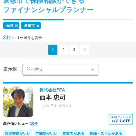
倉敷市で
保険相談
ができる
ファイナンシャルプランナー
保険
倉敷市
21
件中
1〜10
件を表示
1
2
3
表示順：
株式会社FEA
西本 忠司
（ニシモト タダシ）
高評価レビュー
10件
接客態度がいい
雰囲気がいい
提案力がある
知識・スキルがある