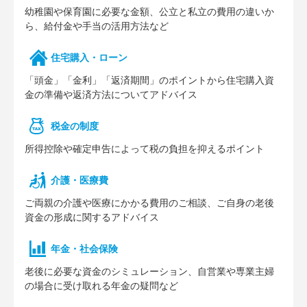
幼稚園や保育園に必要な⾦額、公⽴と私⽴の費⽤の違いか
ら、給付⾦や⼿当の活⽤⽅法など
住宅購⼊・ローン
「頭⾦」「⾦利」「返済期間」のポイントから住宅購⼊資
⾦の準備や返済⽅法についてアドバイス
税⾦の制度
所得控除や確定申告によって税の負担を抑えるポイント
介護・医療費
ご両親の介護や医療にかかる費⽤のご相談、ご⾃⾝の⽼後
資⾦の形成に関するアドバイス
年⾦・社会保険
⽼後に必要な資⾦のシミュレーション、⾃営業や専業主婦
の場合に受け取れる年⾦の疑問など