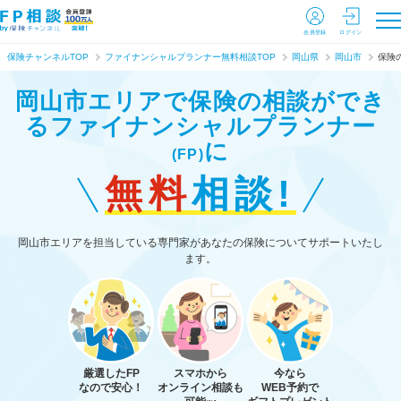
会員登録
ログイン
保険チャンネルTOP
ファイナンシャルプランナー無料相談TOP
岡山県
岡山市
保険
岡山市エリアで保険の相談ができ
る
ファイナンシャルプランナー
に
(FP)
無料
相談!
岡山市エリアを担当している専門家があなたの保険についてサポートいたし
ます。
厳選したFP
スマホから
今なら
なので安心！
オンライン相談も
WEB予約で