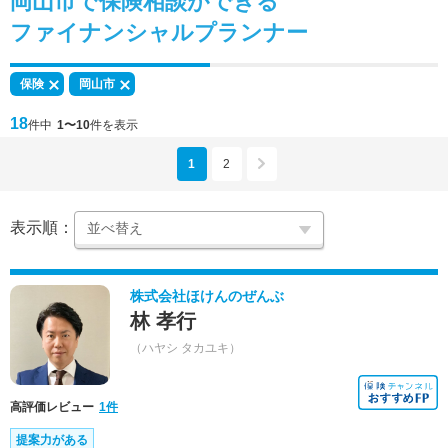
岡山市で
保険相談
ができる
ファイナンシャルプランナー
保険
岡山市
18
件中
1〜10
件を表示
1
2
表示順：
株式会社ほけんのぜんぶ
林 孝行
（ハヤシ タカユキ）
高評価レビュー
1件
提案力がある