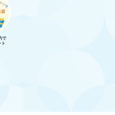
約で
ント