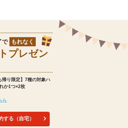
了で
もれなく
ト
プレゼン
ち帰り限定】
7種の対象ハ
れか1つ×2枚
ちら
約する（自宅）