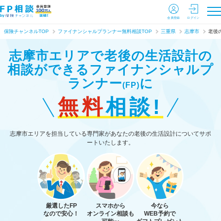
会員登録
ログイン
保険チャンネルTOP
ファイナンシャルプランナー無料相談TOP
三重県
志摩市
老後
志摩市エリアで老後の生活設計の
相談ができる
ファイナンシャルプ
ランナー
に
(FP)
無料
相談!
志摩市エリアを担当している専門家があなたの老後の生活設計についてサポ
ートいたします。
厳選したFP
スマホから
今なら
なので安心！
オンライン相談も
WEB予約で