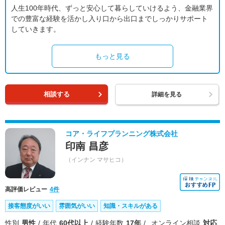
人生100年時代、ずっと安心して暮らしていけるよう、金融業界
での豊富な経験を活かし入り口から出口までしっかりサポート
していきます。
もっと見る
相談する
詳細を見る
コア・ライフプランニング株式会社
印南 昌彦
（インナン マサヒコ）
高評価レビュー
4件
接客態度がいい
雰囲気がいい
知識・スキルがある
性別
男性
年代
60代以上
経験年数
17年
オンライン相談
対応