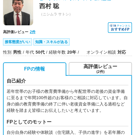
西村 聡
（ニシムラ サトシ）
高評価レビュー
2件
接客態度がいい
知識・スキルがある
性別
男性
年代
50代
経験年数
20年
オンライン相談
対応
高評価レビュー
FPの情報
(2件)
自己紹介
若年世帯のお子様の教育費準備から年配世帯の老後の資金準備
に至るまで年間100件超のお客様のご相談に対応しています。自
身の娘の教育費準備の終了に伴い老後資金準備に入る過程など
経験を踏まえ皆様にお伝えしたいと考えています。
FPとしてのモットー
自分自身の経験や体験談（住宅購入、子供の進学）を若年層の