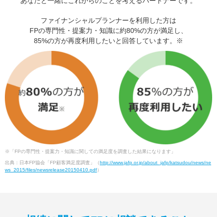
あなたと一緒にこれからのことを考えるパートナーです。
ファイナンシャルプランナーを利用した方は
FPの専門性・提案力・知識に約80%の方が満足し、
85%の方が再度利用したいと回答しています。※
※「FPの専門性・提案力・知識に関しての満足度を調査した結果になります」
出典：日本FP協会「FP顧客満足度調査」（
http://www.jafp.or.jp/about_jafp/katsudou/news/ne
ws_2015/files/newsrelease20150410.pdf
）