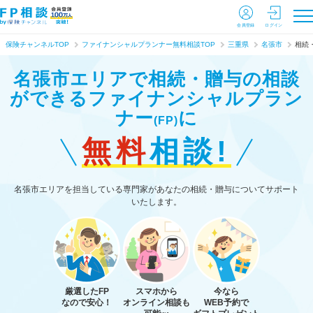
会員登録
ログイン
保険チャンネルTOP
ファイナンシャルプランナー無料相談TOP
三重県
名張市
相続
名張市エリアで相続・贈与の相談
ができる
ファイナンシャルプラン
ナー
に
(FP)
無料
相談!
名張市エリアを担当している専門家があなたの相続・贈与についてサポート
いたします。
厳選したFP
スマホから
今なら
なので安心！
オンライン相談も
WEB予約で