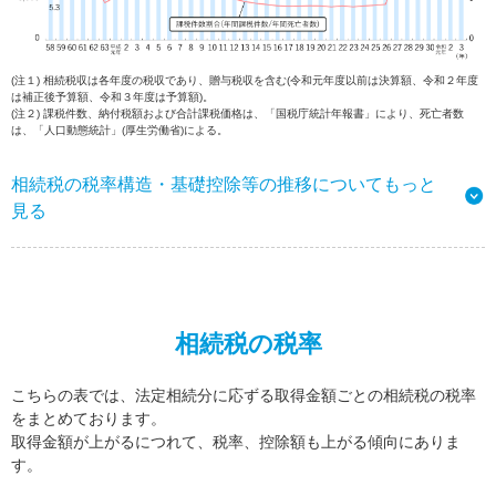
(注１) 相続税収は各年度の税収であり、贈与税収を含む(令和元年度以前は決算額、令和２年度
は補正後予算額、令和３年度は予算額)。
(注２) 課税件数、納付税額および合計課税価格は、「国税庁統計年報書」により、死亡者数
は、「人口動態統計」(厚生労働省)による。
相続税の税率構造・基礎控除等の推移についてもっと
見る
相続税の税率
こちらの表では、法定相続分に応ずる取得金額ごとの相続税の税率
をまとめております。
取得金額が上がるにつれて、税率、控除額も上がる傾向にありま
す。