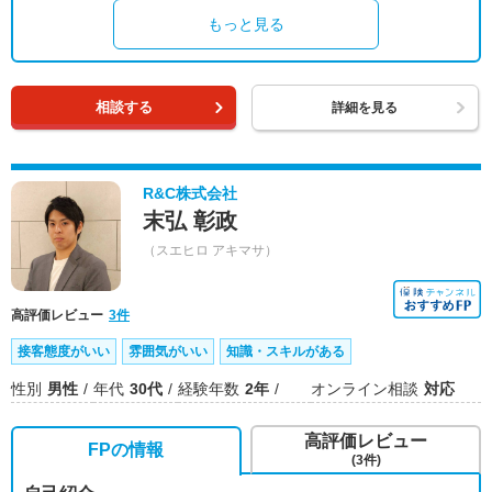
もっと見る
相談する
詳細を見る
R&C株式会社
末弘 彰政
（スエヒロ アキマサ）
高評価レビュー
3件
接客態度がいい
雰囲気がいい
知識・スキルがある
性別
男性
年代
30代
経験年数
2年
オンライン相談
対応
高評価レビュー
FPの情報
(3件)