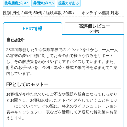
接客態度がいい
雰囲気がいい
提案力がある
性別
男性
年代
50代
経験年数
20年
オンライン相談
対応
高評価レビュー
FPの情報
(28件)
自己紹介
28年間勤務した生命保険業界でのノウハウを生かし、一人一人
の将来の夢や目標に対してお金の面で様々な悩みをサポート
し、その解決策をわかりやすくアドバイスしています。また、
貯蓄のお手伝いを、金利・為替・株式の動向等を踏まえてご案
内しています。
FPとしてのモットー
お客様が今持たれているご不安や課題を親身になってしっかり
とお聞きし、お客様のあったアドバイスをしていくことをモッ
トーにしています。その際に、将来のライフシュミレーション
表やキャッシュフロー表などを活用してア適切な解決策をお伝
えします。