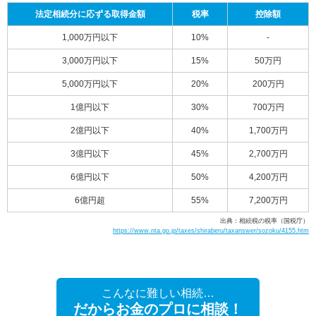
法定相続分に応ずる取得金額
税率
控除額
1,000万円以下
10%
-
3,000万円以下
15%
50万円
5,000万円以下
20%
200万円
1億円以下
30%
700万円
2億円以下
40%
1,700万円
3億円以下
45%
2,700万円
6億円以下
50%
4,200万円
6億円超
55%
7,200万円
出典：相続税の税率（国税庁）
https://www.nta.go.jp/taxes/shiraberu/taxanswer/sozoku/4155.htm
こんなに難しい相続…
だからお金のプロに相談！