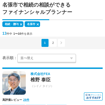
名張市で
相続の相談
ができる
ファイナンシャルプランナー
相続・贈与
名張市
13
件中
1〜10
件を表示
1
2
表示順：
株式会社FEA
椎野 泰臣
（シイノ タイジ）
高評価レビュー
28件