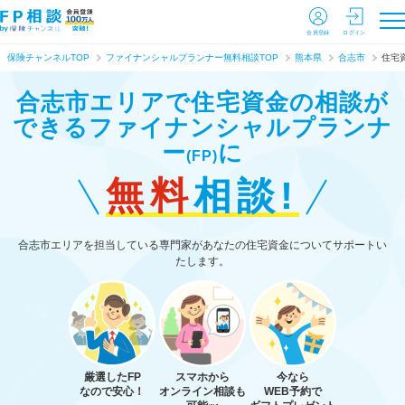
会員登録
ログイン
保険チャンネルTOP
ファイナンシャルプランナー無料相談TOP
熊本県
合志市
住宅
合志市エリアで住宅資金の相談が
できる
ファイナンシャルプランナ
ー
に
(FP)
無料
相談!
合志市エリアを担当している専門家があなたの住宅資金についてサポートい
たします。
厳選したFP
スマホから
今なら
なので安心！
オンライン相談も
WEB予約で