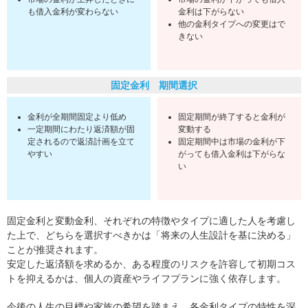
も借入金利が変わらない
金利は下がらない
他の金利タイプへの変更はで
きない
固定金利 期間選択
金利が全期間固定より低め
固定期間が終了すると金利が
一定期間にわたり返済額が固
変動する
定されるので返済計画を立て
固定期間中は市場の金利が下
やすい
がっても借入金利は下がらな
い
固定金利と変動金利、それぞれの特徴やタイプに適した人を考慮し
た上で、どちらを選択すべきかは「将来の人生設計を基に決める」
ことが推奨されます。
安定した返済額を求めるか、ある程度のリスクを許容して初期コス
トを抑えるかは、個人の資産やライフプランに強く依存します。
今後の人生の目標や家族の希望を踏まえ、各金利タイプの特性を深