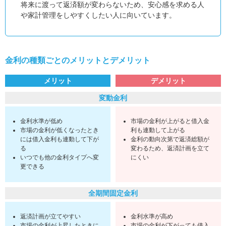
将来に渡って返済額が変わらないため、安心感を求める人
や家計管理をしやすくしたい人に向いています。
金利の種類ごとのメリットとデメリット
メリット
デメリット
変動金利
金利水準が低め
市場の金利が上がると借入金
市場の金利が低くなったとき
利も連動して上がる
には借入金利も連動して下が
金利の動向次第で返済総額が
る
変わるため、返済計画を立て
いつでも他の金利タイプへ変
にくい
更できる
全期間固定金利
返済計画が立てやすい
金利水準が高め
市場の金利が上昇したときに
市場の金利が下がっても借入