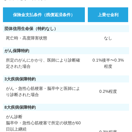
保険金支払条件（残債返済条件）
上乗せ金利
団体信用生命保（特約なし）
死亡時・高度障害状態
なし
がん保障特約
所定のがんにかかり、医師により診断確
0.1%後半〜0.3%
定された場合
程度
3大疾病保障特約
がん・急性心筋梗塞・脳卒中と医師によ
0.2%程度
り診断された場合
8大疾病保障特約
がん診断
脳卒中・急性心筋梗塞で所定の状態が60
日以上継続