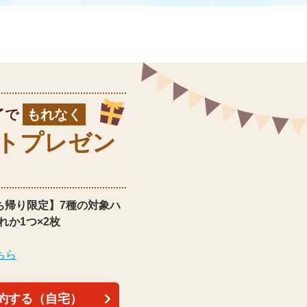
了で
もれなく
ト
プレゼン
ち帰り限定】
7種の対象ハ
れか1つ×2枚
ちら
約する（自宅）