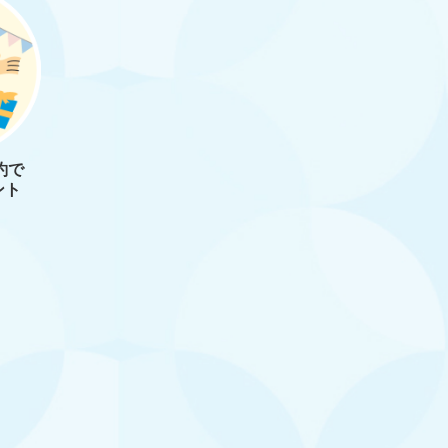
約で
ント