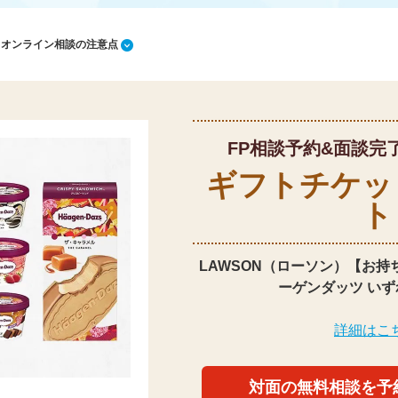
1 オンライン相談の注意点
FP相談予約&面談完
ギフトチケッ
ト
LAWSON（ローソン）【お持
ーゲンダッツ いず
詳細はこ
対面の無料相談を予