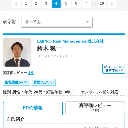
1
2
3
4
5
6
7
10
･･･
表示順：
EMPRO Risk Management株式会社
鈴木 颯一
（スズキ ソウイチ）
高評価レビュー
4件
接客態度がいい
雰囲気がいい
性別
男性
年代
20代
経験年数
3年
オンライン相談
対応
高評価レビュー
FPの情報
(4件)
自己紹介