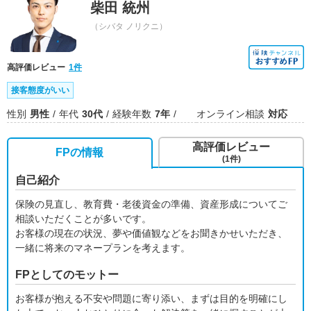
柴田 統州
（シバタ ノリクニ）
高評価レビュー
1件
接客態度がいい
性別
男性
年代
30代
経験年数
7年
オンライン相談
対応
高評価レビュー
FPの情報
(1件)
自己紹介
保険の見直し、教育費・老後資金の準備、資産形成についてご
相談いただくことが多いです。
お客様の現在の状況、夢や価値観などをお聞きかせいただき、
一緒に将来のマネープランを考えます。
FPとしてのモットー
お客様が抱える不安や問題に寄り添い、まずは目的を明確にし