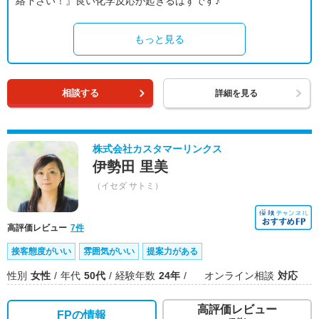
絡下さい！』良い化学反応が起きるはずです♪
もっと見る
相談する
詳細を見る
株式会社カスタマーリンクス
伊勢田 里美
（イセダ サトミ）
高評価レビュー
7件
接客態度がいい
雰囲気がいい
提案力がある
性別
女性
年代
50代
経験年数
24年
オンライン相談
対応
高評価レビュー
FPの情報