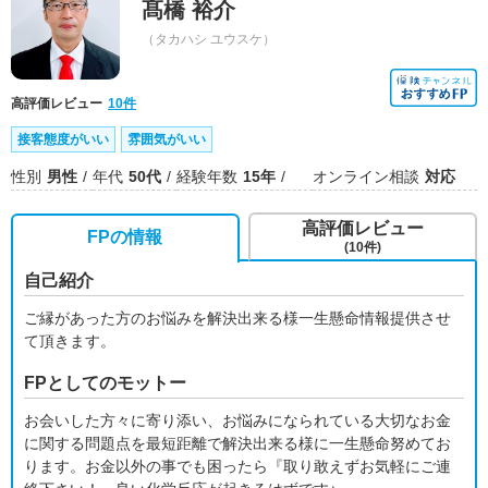
髙橋 裕介
（タカハシ ユウスケ）
高評価レビュー
10件
接客態度がいい
雰囲気がいい
性別
男性
年代
50代
経験年数
15年
オンライン相談
対応
高評価レビュー
FPの情報
(10件)
自己紹介
ご縁があった方のお悩みを解決出来る様一生懸命情報提供させ
て頂きます。
FPとしてのモットー
お会いした方々に寄り添い、お悩みになられている大切なお金
に関する問題点を最短距離で解決出来る様に一生懸命努めてお
ります。お金以外の事でも困ったら『取り敢えずお気軽にご連