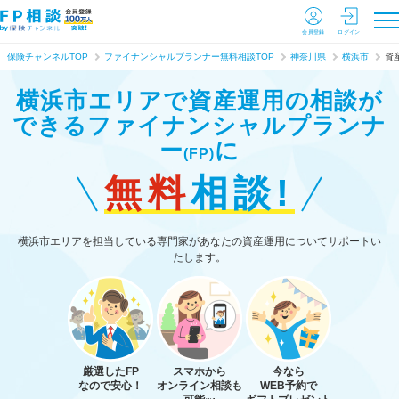
会員登録
ログイン
保険チャンネルTOP
ファイナンシャルプランナー無料相談TOP
神奈川県
横浜市
資
横浜市エリアで資産運用の相談が
できる
ファイナンシャルプランナ
ー
に
(FP)
無料
相談!
横浜市エリアを担当している専門家があなたの資産運用についてサポートい
たします。
厳選したFP
スマホから
今なら
なので安心！
オンライン相談も
WEB予約で