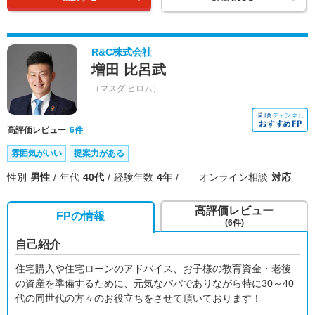
R&C株式会社
増田 比呂武
（マスダ ヒロム）
高評価レビュー
6件
雰囲気がいい
提案力がある
性別
男性
年代
40代
経験年数
4年
オンライン相談
対応
高評価レビュー
FPの情報
(6件)
自己紹介
住宅購入や住宅ローンのアドバイス、お子様の教育資金・老後
の資産を準備するために、元気なパパでありながら特に30～40
代の同世代の方々のお役立ちをさせて頂いております！