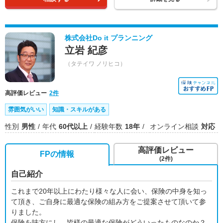
株式会社Do it プランニング
立岩 紀彦
（タテイワ ノリヒコ）
高評価レビュー
2件
雰囲気がいい
知識・スキルがある
性別
男性
年代
60代以上
経験年数
18年
オンライン相談
対応
高評価レビュー
FPの情報
(2件)
自己紹介
これまで20年以上にわたり様々な人に会い、保険の中身を知っ
て頂き、ご自身に最適な保険の組み方をご提案させて頂いて参
りました。
保険を味方にし、皆様の最適な保険がどういったものなのか？