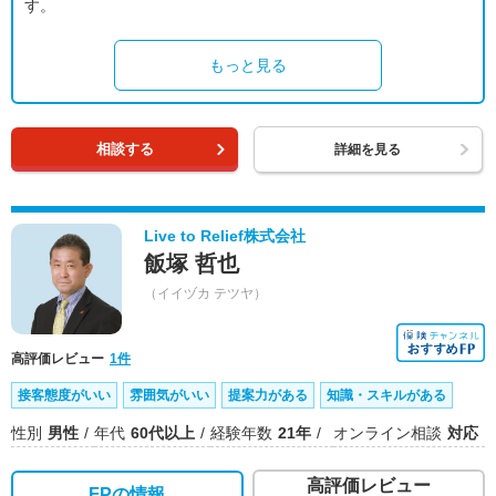
す。
もっと見る
相談する
詳細を見る
Live to Relief株式会社
飯塚 哲也
（イイヅカ テツヤ）
高評価レビュー
1件
接客態度がいい
雰囲気がいい
提案力がある
知識・スキルがある
性別
男性
年代
60代以上
経験年数
21年
オンライン相談
対応
高評価レビュー
FPの情報