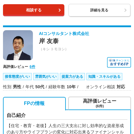
相談する
詳細を見る
AIコンサルタント株式会社
岸 友泰
（キシ トモヨシ）
高評価レビュー
6件
接客態度がいい
雰囲気がいい
提案力がある
知識・スキルがある
性別
男性
年代
50代
経験年数
10年
オンライン相談
対応
高評価レビュー
FPの情報
(6件)
自己紹介
【住宅・教育・老後】人生の三大支出に対し効率的な資産形成
のあり方やライフプランの変化に対応出来るファイナンシャル