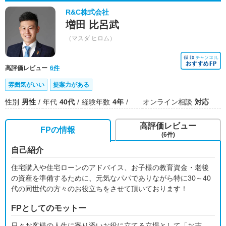
R&C株式会社
増田 比呂武
（マスダ ヒロム）
高評価レビュー
6件
雰囲気がいい
提案力がある
性別
男性
年代
40代
経験年数
4年
オンライン相談
対応
高評価レビュー
FPの情報
(6件)
自己紹介
住宅購入や住宅ローンのアドバイス、お子様の教育資金・老後
の資産を準備するために、元気なパパでありながら特に30～40
代の同世代の方々のお役立ちをさせて頂いております！
FPとしてのモットー
日々お客様の人生に寄り添いお役に立てる立場として「お志