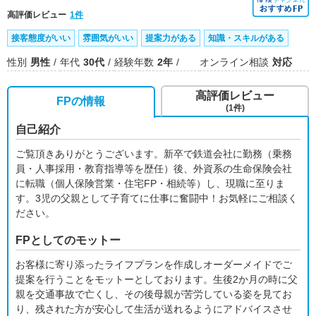
高評価レビュー
1件
接客態度がいい
雰囲気がいい
提案力がある
知識・スキルがある
性別
男性
年代
30代
経験年数
2年
オンライン相談
対応
高評価レビュー
FPの情報
(1件)
自己紹介
ご覧頂きありがとうございます。新卒で鉄道会社に勤務（乗務
員・人事採用・教育指導等を歴任）後、外資系の生命保険会社
に転職（個人保険営業・住宅FP・相続等）し、現職に至りま
す。3児の父親として子育てに仕事に奮闘中！お気軽にご相談く
ださい。
FPとしてのモットー
お客様に寄り添ったライフプランを作成しオーダーメイドでご
提案を行うことをモットーとしております。生後2か月の時に父
親を交通事故で亡くし、その後母親が苦労している姿を見てお
り、残された方が安心して生活が送れるようにアドバイスさせ