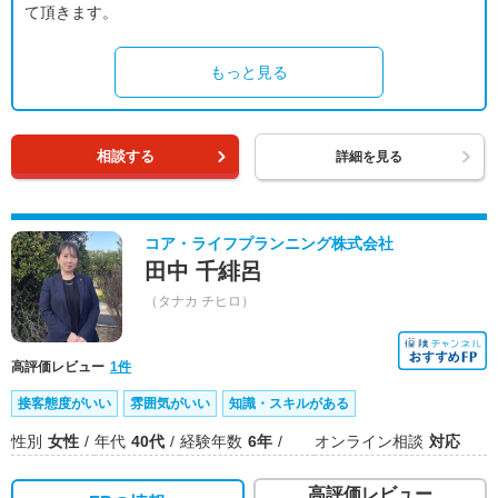
て頂きます。
もっと見る
相談する
詳細を見る
コア・ライフプランニング株式会社
田中 千緋呂
（タナカ チヒロ）
高評価レビュー
1件
接客態度がいい
雰囲気がいい
知識・スキルがある
性別
女性
年代
40代
経験年数
6年
オンライン相談
対応
高評価レビュー