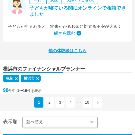
20代
女性
夫婦＋子ども1人
子どもが寝ている間にオンラインで相談でき
ました
子どもが生まれると、将来かかるお金に対する不安が大きくなりますが、早い段階でFPさんに相談できたことで前向きに考えられるようになりました。
何より、とても親身になって対応してくださって大満足。うちと同じように子どもの将来のお金のことで悩んでいる友人にも教えました。
続きを読む
他の体験談はこちら
横浜市のファイナンシャルプランナー
税制
横浜市
98
件中
1〜10
件を表示
1
2
3
4
10
･･･
表示順：