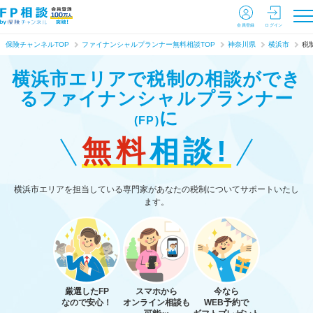
会員登録
ログイン
保険チャンネルTOP
ファイナンシャルプランナー無料相談TOP
神奈川県
横浜市
税
横浜市エリアで税制の相談ができ
る
ファイナンシャルプランナー
に
(FP)
無料
相談!
横浜市エリアを担当している専門家があなたの税制についてサポートいたし
ます。
厳選したFP
スマホから
今なら
なので安心！
オンライン相談も
WEB予約で