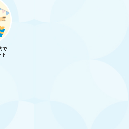
約で
ント