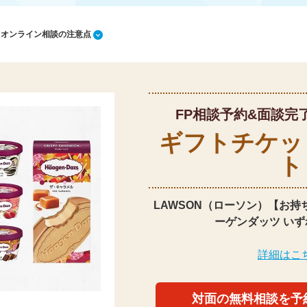
1 オンライン相談の注意点
FP相談予約&面談完
ギフトチケッ
ト
LAWSON（ローソン）【お持
ーゲンダッツ いず
詳細はこ
対面の無料相談を予