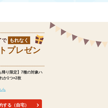
了で
もれなく
ト
プレゼン
ち帰り限定】
7種の対象ハ
れか1つ×2枚
ちら
約する（自宅）