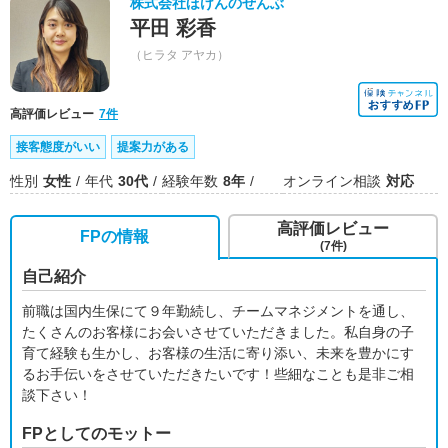
株式会社ほけんのぜんぶ
平田 彩香
（ヒラタ アヤカ）
高評価レビュー
7件
接客態度がいい
提案力がある
性別
女性
年代
30代
経験年数
8年
オンライン相談
対応
高評価レビュー
FPの情報
(7件)
自己紹介
前職は国内生保にて９年勤続し、チームマネジメントを通し、
たくさんのお客様にお会いさせていただきました。私自身の子
育て経験も生かし、お客様の生活に寄り添い、未来を豊かにす
るお手伝いをさせていただきたいです！些細なことも是非ご相
談下さい！
FPとしてのモットー