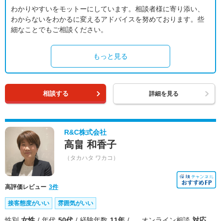
わかりやすいをモットーにしています。相談者様に寄り添い、
わからないをわかるに変えるアドバイスを努めております。些
細なことでもご相談ください。
もっと見る
相談する
詳細を見る
R&C株式会社
高畠 和香子
（タカハタ ワカコ）
高評価レビュー
3件
接客態度がいい
雰囲気がいい
性別
女性
年代
50代
経験年数
11年
オンライン相談
対応