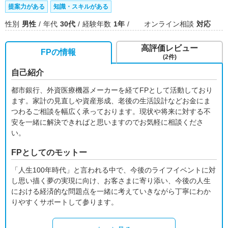
提案力がある
知識・スキルがある
性別
男性
年代
30代
経験年数
1年
オンライン相談
対応
高評価レビュー
FPの情報
(2件)
自己紹介
都市銀行、外資医療機器メーカーを経てFPとして活動しており
ます。家計の見直しや資産形成、老後の生活設計などお金にま
つわるご相談を幅広く承っております。現状や将来に対する不
安を一緒に解決できればと思いますのでお気軽に相談くださ
い。
FPとしてのモットー
「人生100年時代」と言われる中で、今後のライフイベントに対
し思い描く夢の実現に向け、お客さまに寄り添い、今後の人生
における経済的な問題点を一緒に考えていきながら丁寧にわか
りやすくサポートして参ります。