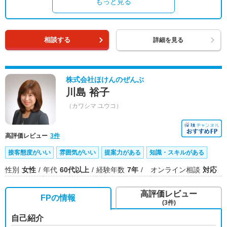
もっと見る
相談する
詳細を見る
株式会社ほけんのぜんぶ
川島 裕子
（カワシマ ユウコ）
高評価レビュー
3件
接客態度がいい
雰囲気がいい
提案力がある
知識・スキルがある
性別
女性
年代
60代以上
経験年数
7年
オンライン相談
対応
高評価レビュー
FPの情報
(3件)
自己紹介