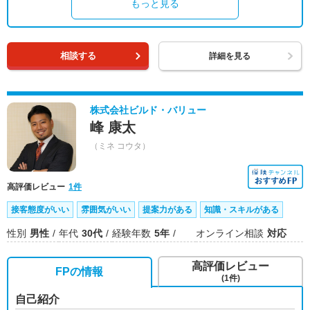
もっと見る
相談する
詳細を見る
株式会社ビルド・バリュー
峰 康太
（ミネ コウタ）
高評価レビュー
1件
接客態度がいい
雰囲気がいい
提案力がある
知識・スキルがある
性別
男性
年代
30代
経験年数
5年
オンライン相談
対応
高評価レビュー
FPの情報
(1件)
自己紹介