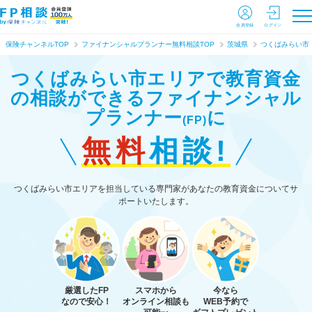
会員登録
ログイン
保険チャンネルTOP
ファイナンシャルプランナー無料相談TOP
茨城県
つくばみらい市
つくばみらい市エリアで教育資金
の相談ができる
ファイナンシャル
プランナー
に
(FP)
無料
相談!
つくばみらい市エリアを担当している専門家があなたの教育資金についてサ
ポートいたします。
厳選したFP
スマホから
今なら
なので安心！
オンライン相談も
WEB予約で