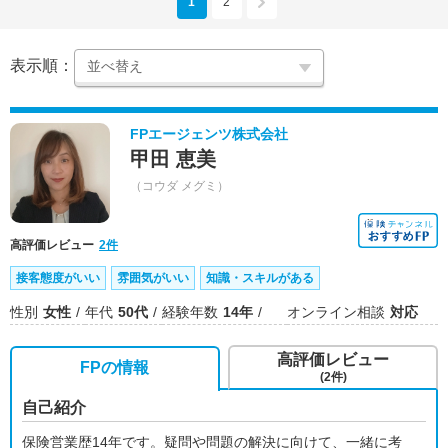
1
2
表示順：
FPエージェンツ株式会社
甲田 恵美
（コウダ メグミ）
高評価レビュー
2件
接客態度がいい
雰囲気がいい
知識・スキルがある
性別
女性
年代
50代
経験年数
14年
オンライン相談
対応
高評価レビュー
FPの情報
(2件)
自己紹介
保険営業歴14年です。疑問や問題の解決に向けて、一緒に考