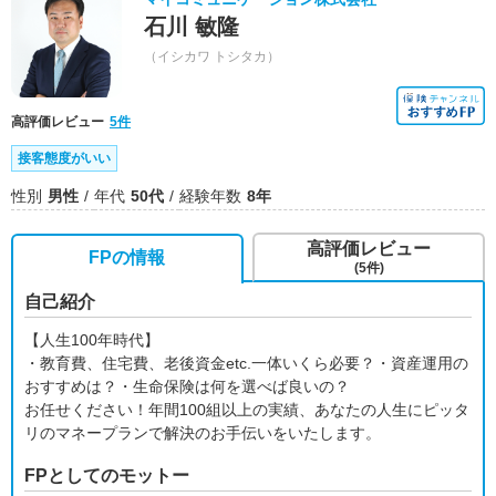
石川 敏隆
（イシカワ トシタカ）
高評価レビュー
5件
接客態度がいい
性別
男性
年代
50代
経験年数
8年
高評価レビュー
FPの情報
(5件)
自己紹介
【人生100年時代】
・教育費、住宅費、老後資金etc.一体いくら必要？・資産運用の
おすすめは？・生命保険は何を選べば良いの？
お任せください！年間100組以上の実績、あなたの人生にピッタ
リのマネープランで解決のお手伝いをいたします。
FPとしてのモットー