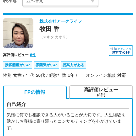
表示順：
株式会社アークライフ
牧田 香
（マキタ カオリ）
高評価レビュー
8件
接客態度がいい
雰囲気がいい
提案力がある
性別
女性
年代
50代
経験年数
1年
オンライン相談
対応
高評価レビュー
FPの情報
(8件)
自己紹介
気軽に何でも相談できる人がいることが大切です。人生経験を
活かしお客様に寄り添ったコンサルティングを心がけていま
す。