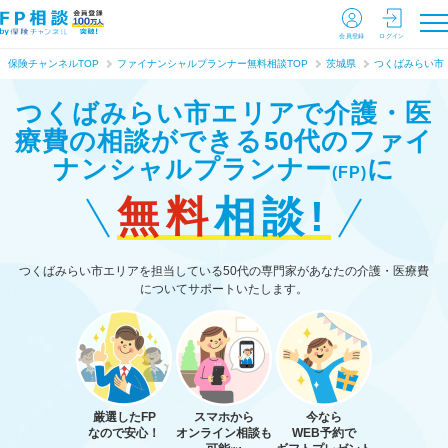
会員登録
ログイン
保険チャンネルTOP
ファイナンシャルプランナー無料相談TOP
茨城県
つくばみらい市
つくばみらい市エリアで介護・医
療費の相談ができる
50代のファイ
ナンシャルプランナー
に
(FP)
無料
相談!
つくばみらい市エリアを担当している50代の専門家があなたの介護・医療費
についてサポートいたします。
厳選したFP
スマホから
今なら
なので安心！
オンライン相談も
WEB予約で