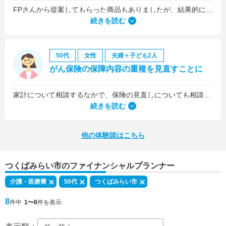
FPさんから提案してもらった商品もありましたが、結果的には私の会社の団体保険に入るのが一番いいことを教えていただいて、そうすることにしました。
続きを読む
50代
女性
夫婦＋子ども2人
がん保険の保障内容の重複を見直すことに
家計について相談するなかで、保険の見直しについても相談しました。医療保険は、入院5日目から最低限の給付金を受け取れるものに加入していましたが、保険料を少しプラスするだけで、入院1日目から給付金を受け取れる、手厚いものに乗り換えることができました。
続きを読む
他の体験談はこちら
つくばみらい市のファイナンシャルプランナー
介護・医療費
50代
つくばみらい市
8
件中
1〜8
件を表示