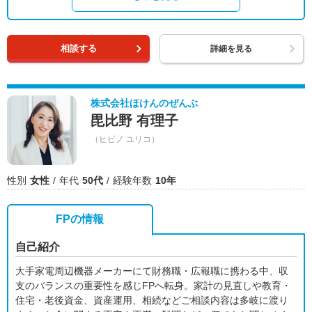
相談する
詳細を見る
株式会社ほけんのぜんぶ
毘比野 有理子
（ヒビノ ユリコ）
性別
女性
年代
50代
経験年数
10年
FPの情報
自己紹介
大手家電周辺機器メーカーにて財務職・広報職に携わる中、収
支のバランスの重要性を感じFPへ転身。家計の見直しや教育・
住宅・老後資金、資産運用、相続などご相談内容は多岐に渡り