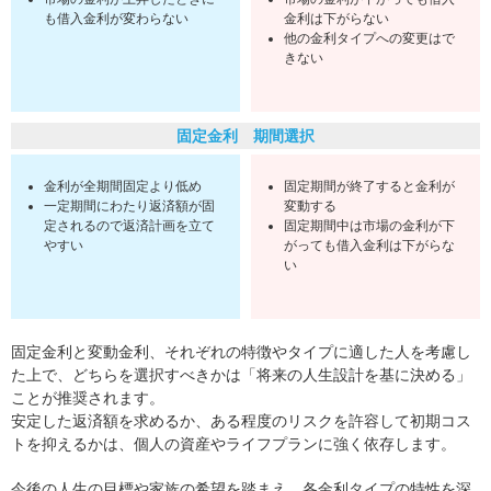
も借入金利が変わらない
金利は下がらない
他の金利タイプへの変更はで
きない
固定金利 期間選択
金利が全期間固定より低め
固定期間が終了すると金利が
一定期間にわたり返済額が固
変動する
定されるので返済計画を立て
固定期間中は市場の金利が下
やすい
がっても借入金利は下がらな
い
固定金利と変動金利、それぞれの特徴やタイプに適した人を考慮し
た上で、どちらを選択すべきかは「将来の人生設計を基に決める」
ことが推奨されます。
安定した返済額を求めるか、ある程度のリスクを許容して初期コス
トを抑えるかは、個人の資産やライフプランに強く依存します。
今後の人生の目標や家族の希望を踏まえ、各金利タイプの特性を深