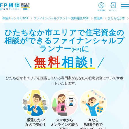
会員登録
ログイン
保険チャンネルTOP
ファイナンシャルプランナー無料相談TOP
茨城県
ひたちなか市
ひたちなか市エリアで住宅資金の
相談ができる
ファイナンシャルプ
ランナー
に
(FP)
無料
相談!
ひたちなか市エリアを担当している専門家があなたの住宅資金についてサポ
ートいたします。
厳選したFP
スマホから
今なら
なので安心！
オンライン相談も
WEB予約で