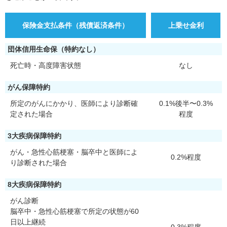
保険金支払条件（残債返済条件）
上乗せ金利
団体信用生命保（特約なし）
死亡時・高度障害状態
なし
がん保障特約
所定のがんにかかり、医師により診断確
0.1%後半〜0.3%
定された場合
程度
3大疾病保障特約
がん・急性心筋梗塞・脳卒中と医師によ
0.2%程度
り診断された場合
8大疾病保障特約
がん診断
脳卒中・急性心筋梗塞で所定の状態が60
日以上継続