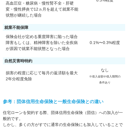
0.3%程度
高血圧症・糖尿病・慢性腎不全・肝硬
変・慢性膵炎で12ヵ月を超えて就業不能
状態が継続した場合
就業不能保障
保険会社が定める重度障害に陥った場合
障害もしくは、精神障害を除いた全疾病
0.1%〜0.3%程度
が原因で就業不能状態となった場合
自然災害時特約
なし
損害の程度に応じて毎月の返済額を最大
※借入金額や借入期間の
2年分程度免除
条件あり
参考：団体信用生命保険と一般生命保険との違い
住宅ローンを契約する際、団体信用生命保険（団信）への加入が一
般的です。
しかし、多くの方がすでに通常の生命保険にも加入していることで