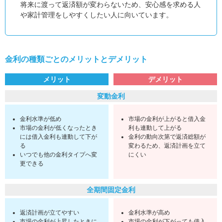
将来に渡って返済額が変わらないため、安心感を求める人
や家計管理をしやすくしたい人に向いています。
金利の種類ごとのメリットとデメリット
メリット
デメリット
変動金利
金利水準が低め
市場の金利が上がると借入金
市場の金利が低くなったとき
利も連動して上がる
には借入金利も連動して下が
金利の動向次第で返済総額が
る
変わるため、返済計画を立て
いつでも他の金利タイプへ変
にくい
更できる
全期間固定金利
返済計画が立てやすい
金利水準が高め
市場の金利が上昇したときに
市場の金利が下がっても借入