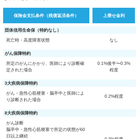
保険金支払条件（残債返済条件）
上乗せ金利
団体信用生命保（特約なし）
死亡時・高度障害状態
なし
がん保障特約
所定のがんにかかり、医師により診断確
0.1%後半〜0.3%
定された場合
程度
3大疾病保障特約
がん・急性心筋梗塞・脳卒中と医師によ
0.2%程度
り診断された場合
8大疾病保障特約
がん診断
脳卒中・急性心筋梗塞で所定の状態が60
日以上継続