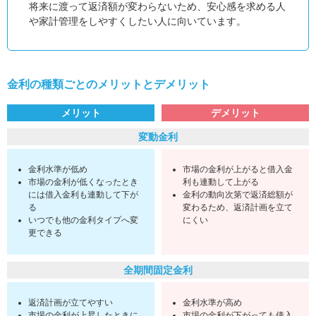
将来に渡って返済額が変わらないため、安心感を求める人
や家計管理をしやすくしたい人に向いています。
金利の種類ごとのメリットとデメリット
メリット
デメリット
変動金利
金利水準が低め
市場の金利が上がると借入金
市場の金利が低くなったとき
利も連動して上がる
には借入金利も連動して下が
金利の動向次第で返済総額が
る
変わるため、返済計画を立て
いつでも他の金利タイプへ変
にくい
更できる
全期間固定金利
返済計画が立てやすい
金利水準が高め
市場の金利が上昇したときに
市場の金利が下がっても借入