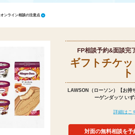
1 オンライン相談の注意点
FP相談予約&面談完
ギフトチケッ
ト
LAWSON（ローソン）【お持
ーゲンダッツ いず
詳細はこ
対面の無料相談を予