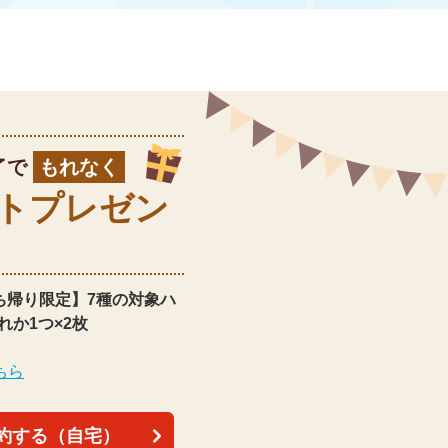
了で
もれなく
ト
プレゼン
ち帰り限定】
7種の対象ハ
れか1つ×2枚
ちら
約する（自宅）