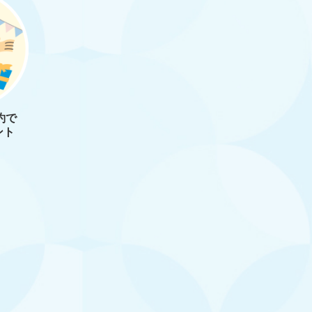
約で
ント