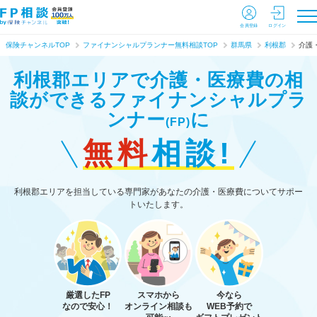
会員登録
ログイン
保険チャンネルTOP
ファイナンシャルプランナー無料相談TOP
群馬県
利根郡
介護
利根郡エリアで介護・医療費の相
談ができる
ファイナンシャルプラ
ンナー
に
(FP)
無料
相談!
利根郡エリアを担当している専門家があなたの介護・医療費についてサポー
トいたします。
厳選したFP
スマホから
今なら
なので安心！
オンライン相談も
WEB予約で