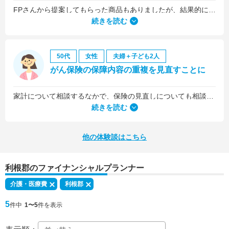
FPさんから提案してもらった商品もありましたが、結果的には私の会社の団体保険に入るのが一番いいことを教えていただいて、そうすることにしました。
続きを読む
50代
女性
夫婦＋子ども2人
がん保険の保障内容の重複を見直すことに
家計について相談するなかで、保険の見直しについても相談しました。医療保険は、入院5日目から最低限の給付金を受け取れるものに加入していましたが、保険料を少しプラスするだけで、入院1日目から給付金を受け取れる、手厚いものに乗り換えることができました。
続きを読む
他の体験談はこちら
利根郡のファイナンシャルプランナー
介護・医療費
利根郡
5
件中
1〜5
件を表示