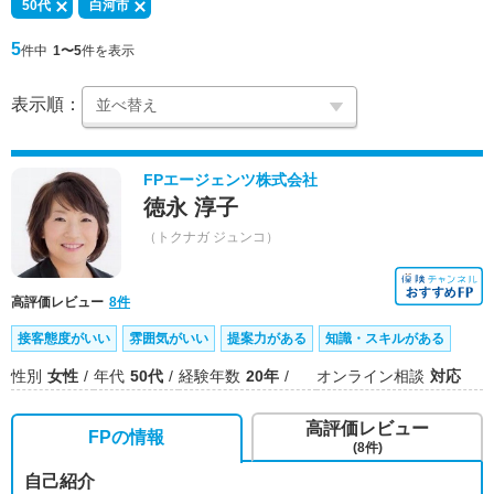
50代
白河市
5
件中
1〜5
件を表示
表示順：
FPエージェンツ株式会社
徳永 淳子
（トクナガ ジュンコ）
高評価レビュー
8件
接客態度がいい
雰囲気がいい
提案力がある
知識・スキルがある
性別
女性
年代
50代
経験年数
20年
オンライン相談
対応
高評価レビュー
FPの情報
(8件)
自己紹介