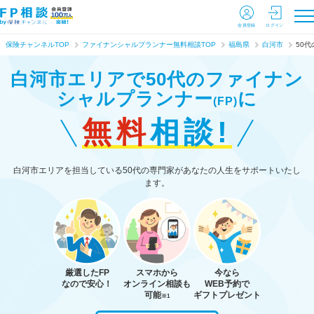
会員登録
ログイン
保険チャンネルTOP
ファイナンシャルプランナー無料相談TOP
福島県
白河市
50代
白河市エリアで50代のファイナン
シャルプランナー
に
(FP)
無料
相談!
白河市エリアを担当している50代の専門家があなたの人生をサポートいたし
ます。
厳選したFP
スマホから
今なら
なので安心！
オンライン相談も
WEB予約で
可能
ギフトプレゼント
※1