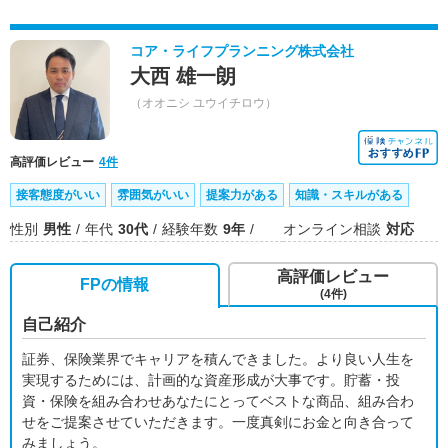
コア・ライフプランニング株式会社
大西 雄一朗
（オオニシ ユウイチロウ）
高評価レビュー
4件
接客態度がいい
雰囲気がいい
提案力がある
知識・スキルがある
性別
男性
年代
30代
経験年数
9年
オンライン相談
対応
高評価レビュー
FPの情報
(4件)
自己紹介
証券、保険業界でキャリアを積んできました。より良い人生を
実現するためには、計画的な資産形成が大事です。貯蓄・投
資・保険を組み合わせあなたにとってベストな商品、組み合わ
せをご提案させていただきます。一度真剣にお金と向き合って
みましょう。