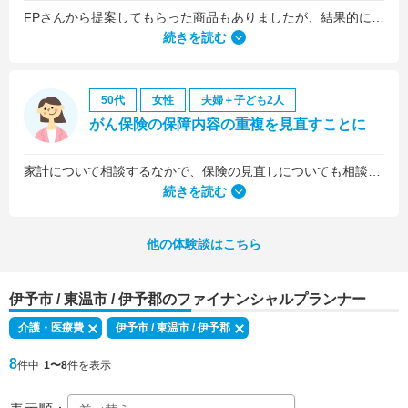
FPさんから提案してもらった商品もありましたが、結果的には私の会社の団体保険に入るのが一番いいことを教えていただいて、そうすることにしました。
続きを読む
50代
女性
夫婦＋子ども2人
がん保険の保障内容の重複を見直すことに
家計について相談するなかで、保険の見直しについても相談しました。医療保険は、入院5日目から最低限の給付金を受け取れるものに加入していましたが、保険料を少しプラスするだけで、入院1日目から給付金を受け取れる、手厚いものに乗り換えることができました。
続きを読む
他の体験談はこちら
伊予市 / 東温市 / 伊予郡のファイナンシャルプランナー
介護・医療費
伊予市 / 東温市 / 伊予郡
8
件中
1〜8
件を表示