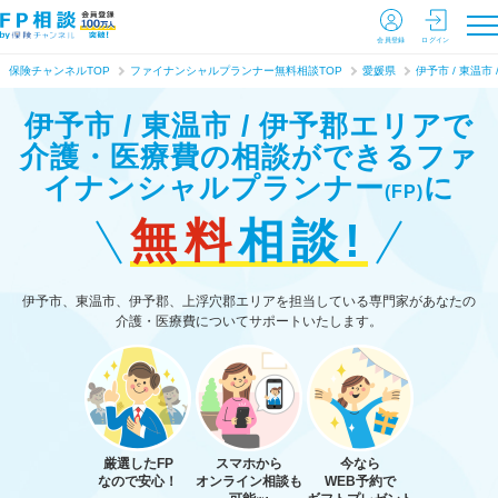
会員登録
ログイン
保険チャンネルTOP
ファイナンシャルプランナー無料相談TOP
愛媛県
伊予市 / 東温市 
伊予市 / 東温市 / 伊予郡エリアで
介護・医療費の相談ができる
ファ
イナンシャルプランナー
に
(FP)
無料
相談!
伊予市、東温市、伊予郡、上浮穴郡エリアを担当している専門家があなたの
介護・医療費についてサポートいたします。
厳選したFP
スマホから
今なら
なので安心！
オンライン相談も
WEB予約で