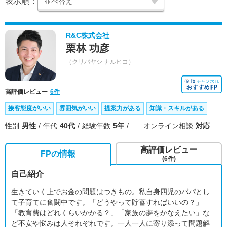
表示順：
R&C株式会社
栗林 功彦
（クリバヤシ ナルヒコ）
高評価レビュー
6件
接客態度がいい
雰囲気がいい
提案力がある
知識・スキルがある
性別
男性
年代
40代
経験年数
5年
オンライン相談
対応
高評価レビュー
FPの情報
(6件)
自己紹介
生きていく上でお金の問題はつきもの。私自身四児のパパとし
て子育てに奮闘中です。「どうやって貯蓄すればいいの？」
「教育費はどれくらいかかる？」「家族の夢をかなえたい」な
ど不安や悩みは人それぞれです。一人一人に寄り添って問題解