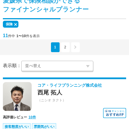
愛媛県で
保険相談
ができる
ファイナンシャルプランナー
保険
11
件中
1〜10
件を表示
1
2
表示順：
コア・ライフプランニング株式会社
西尾 拓人
（ニシオ タクト）
高評価レビュー
10件
接客態度がいい
雰囲気がいい