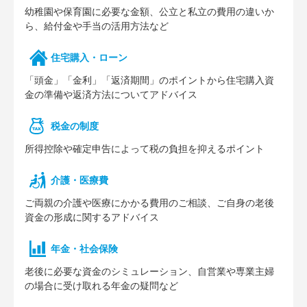
幼稚園や保育園に必要な⾦額、公⽴と私⽴の費⽤の違いか
ら、給付⾦や⼿当の活⽤⽅法など
住宅購⼊・ローン
「頭⾦」「⾦利」「返済期間」のポイントから住宅購⼊資
⾦の準備や返済⽅法についてアドバイス
税⾦の制度
所得控除や確定申告によって税の負担を抑えるポイント
介護・医療費
ご両親の介護や医療にかかる費⽤のご相談、ご⾃⾝の⽼後
資⾦の形成に関するアドバイス
年⾦・社会保険
⽼後に必要な資⾦のシミュレーション、⾃営業や専業主婦
の場合に受け取れる年⾦の疑問など