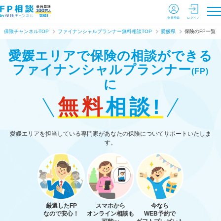
会員登録
ログイン
保険チャンネルTOP
ファイナンシャルプランナー無料相談TOP
愛媛県
保険のFP一覧
愛媛エリアで保険の相談ができる
ファイナンシャルプランナー
(FP)
に
無料
相談!
愛媛エリアを担当している専門家があなたの保険についてサポートいたしま
す。
厳選したFP
スマホから
今なら
なので安心！
オンライン相談も
WEB予約で