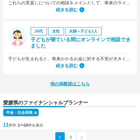
これらの見直しについての相談をメインとして、将来のライフプラン全般について相談しました。
続きを読む
20代
女性
夫婦＋子ども1人
子どもが寝ている間にオンラインで相談でき
ました
子どもが生まれると、将来かかるお金に対する不安が大きくなりますが、早い段階でFPさんに相談できたことで前向きに考えられるようになりました。
何より、とても親身になって対応してくださって大満足。うちと同じように子どもの将来のお金のことで悩んでいる友人にも教えました。
続きを読む
他の体験談はこちら
愛媛県のファイナンシャルプランナー
年金・社会保険
11
件中
1〜10
件を表示
1
2