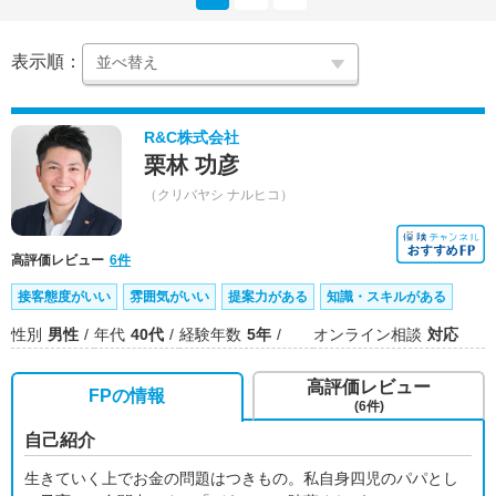
表示順：
R&C株式会社
栗林 功彦
（クリバヤシ ナルヒコ）
高評価レビュー
6件
接客態度がいい
雰囲気がいい
提案力がある
知識・スキルがある
性別
男性
年代
40代
経験年数
5年
オンライン相談
対応
高評価レビュー
FPの情報
(6件)
自己紹介
生きていく上でお金の問題はつきもの。私自身四児のパパとし