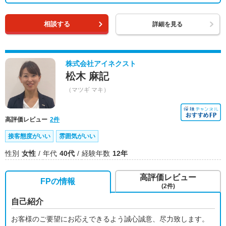
相談する
詳細を見る
株式会社アイネクスト
松木 麻記
（マツギ マキ）
高評価レビュー
2件
接客態度がいい
雰囲気がいい
性別
女性
年代
40代
経験年数
12年
高評価レビュー
FPの情報
(2件)
自己紹介
お客様のご要望にお応えできるよう誠心誠意、尽力致します。