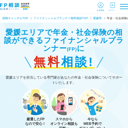
会員登録
ログイン
保険チャンネルTOP
ファイナンシャルプランナー無料相談TOP
愛媛県
年金・社会保険
愛媛エリアで年金・社会保険の相
談ができる
ファイナンシャルプラ
ンナー
に
(FP)
無料
相談!
愛媛エリアを担当している専門家があなたの年金・社会保険についてサポー
トいたします。
厳選したFP
スマホから
今なら
なので安心！
オンライン相談も
WEB予約で