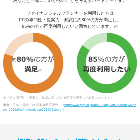
あなたと一緒にこれからのことを考えるパートナーです。
ファイナンシャルプランナーを利用した方は
FPの専門性・提案力・知識に約80%の方が満足し、
85%の方が再度利用したいと回答しています。※
※「FPの専門性・提案力・知識に関しての満足度を調査した結果になります」
出典：日本FP協会「FP顧客満足度調査」（
http://www.jafp.or.jp/about_jafp/katsudou/news/ne
ws_2015/files/newsrelease20150410.pdf
）