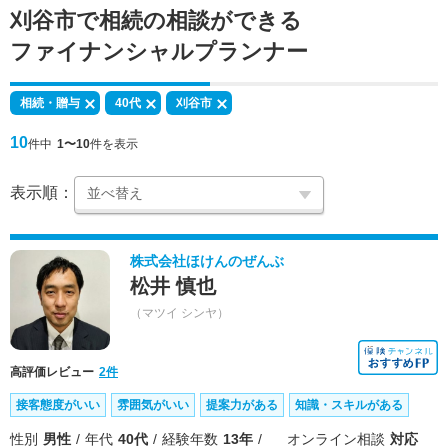
刈谷市で
相続の相談
ができる
ファイナンシャルプランナー
相続・贈与
40代
刈谷市
10
件中
1〜10
件を表示
表示順：
株式会社ほけんのぜんぶ
松井 慎也
（マツイ シンヤ）
高評価レビュー
2件
接客態度がいい
雰囲気がいい
提案力がある
知識・スキルがある
性別
男性
年代
40代
経験年数
13年
オンライン相談
対応