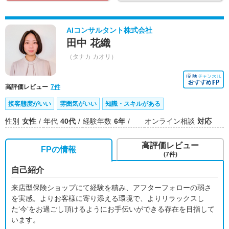
AIコンサルタント株式会社
田中 花織
（タナカ カオリ）
高評価レビュー
7件
接客態度がいい
雰囲気がいい
知識・スキルがある
性別
女性
年代
40代
経験年数
6年
オンライン相談
対応
高評価レビュー
FPの情報
(7件)
自己紹介
来店型保険ショップにて経験を積み、アフターフォローの弱さ
を実感。よりお客様に寄り添える環境で、よりリラックスし
た‘今‘をお過ごし頂けるようにお手伝いができる存在を目指して
います。