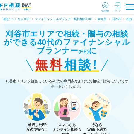
会員登録
ログイン
保険チャンネルTOP
ファイナンシャルプランナー無料相談TOP
愛知県
刈谷市
相続
刈谷市エリアで相続・贈与の相談
ができる
40代のファイナンシャル
プランナー
に
(FP)
無料
相談!
刈谷市エリアを担当している40代の専門家があなたの相続・贈与についてサ
ポートいたします。
厳選したFP
スマホから
今なら
なので安心！
オンライン相談も
WEB予約で