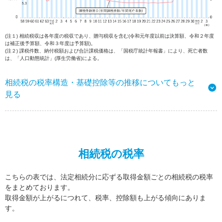
(注１) 相続税収は各年度の税収であり、贈与税収を含む(令和元年度以前は決算額、令和２年度
は補正後予算額、令和３年度は予算額)。
(注２) 課税件数、納付税額および合計課税価格は、「国税庁統計年報書」により、死亡者数
は、「人口動態統計」(厚生労働省)による。
相続税の税率構造・基礎控除等の推移についてもっと
見る
相続税の税率
こちらの表では、法定相続分に応ずる取得金額ごとの相続税の税率
をまとめております。
取得金額が上がるにつれて、税率、控除額も上がる傾向にありま
す。