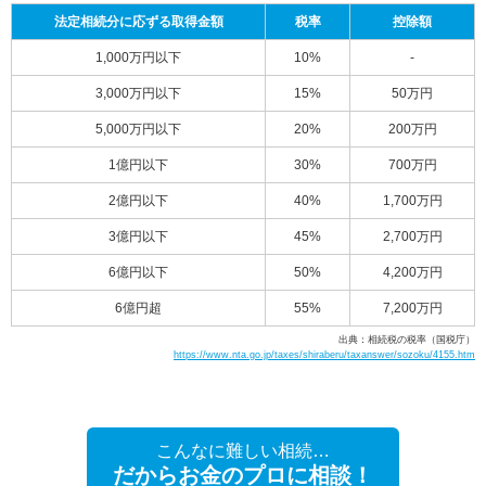
法定相続分に応ずる取得金額
税率
控除額
1,000万円以下
10%
-
3,000万円以下
15%
50万円
5,000万円以下
20%
200万円
1億円以下
30%
700万円
2億円以下
40%
1,700万円
3億円以下
45%
2,700万円
6億円以下
50%
4,200万円
6億円超
55%
7,200万円
出典：相続税の税率（国税庁）
https://www.nta.go.jp/taxes/shiraberu/taxanswer/sozoku/4155.htm
こんなに難しい相続…
だからお金のプロに相談！